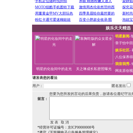
娱乐天天精选
·
明星新闻
-
·
章子怡中田
·
娱乐社区
-
·
八位保养得
·
我音我秀
-
明星的化妆间中的走光
关之琳成长私密照曝光
·
网友原创视
请发表您的看法
用户：
匿名发出
您要为您所发的言论的后果负责，故请各位遵纪守法
留言：
*经营许可证编号：京ICP00000008号
*遵守《互联网电子公告服务管理规定》