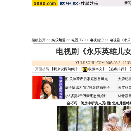
新
搜狐首页
>>
娱乐频道
>>
电视 TV
>>
电视前沿
>>
电视剧《永乐
电视剧《永乐英雄儿女
YULE.SOHU.COM 2005-08-21 2
页面功能 【
我来说两句(
0
)
】 【
收藏本文
】 【
热点排行
】
图:关咏荷产后家庭照首曝光
大牌明星
章子怡愿为"他"息影结婚生子
蒋雯丽
小S婆婆4千万豪宅慰劳媳妇
林青霞
金巧巧：闺房中听真人秀(图)
北京升级特