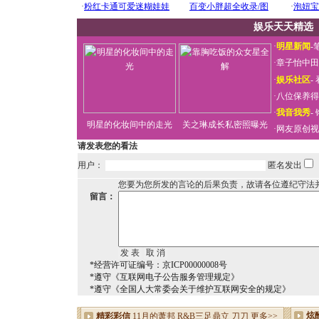
娱乐天天精选
·
明星新闻
-
·
章子怡中田
·
娱乐社区
-
·
八位保养得
·
我音我秀
-
明星的化妆间中的走光
关之琳成长私密照曝光
·
网友原创视
请发表您的看法
用户：
匿名发出
您要为您所发的言论的后果负责，故请各位遵纪守法
留言：
*经营许可证编号：京ICP00000008号
*遵守《互联网电子公告服务管理规定》
*遵守《全国人大常委会关于维护互联网安全的规定》