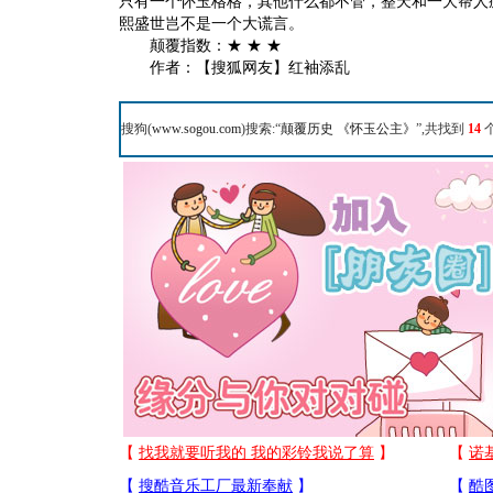
只有一个怀玉格格，其他什么都不管，整天和一大帮人
熙盛世岂不是一个大谎言。
颠覆指数：★ ★ ★
作者：【搜狐网友】红袖添乱
搜狗(
www.sogou.com
)搜索:“
颠覆历史 《怀玉公主》
”,共找到
14