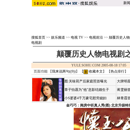
新
搜狐首页
>>
娱乐频道
>>
电视 TV
>>
电视前沿
>>
颠覆历史人物
电视剧
颠覆历史人物电视剧
YULE.SOHU.COM 2005-08-18 17:
页面功能 【
我来说两句(
(9)
)
】 【
收藏本文
】 【
热点排行
】
图:关咏荷产后家庭照首曝光
大牌明星
章子怡愿为"他"息影结婚生子
蒋雯丽
小S婆婆4千万豪宅慰劳媳妇
林青霞
金巧巧：闺房中听真人秀(图)
北京升级特