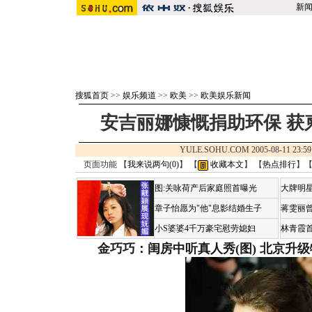
新
搜狐首页
>>
娱乐频道
>>
欧美
>>
欧美娱乐新闻
安吉丽娜慷慨捐助环保 获
YULE.SOHU.COM 2005-08-11 2
页面功能 【
我来说两句(
0
)
】 【
收藏本文
】 【
热点排行
】
图:关咏荷产后家庭照首曝光
大牌明星
章子怡愿为"他"息影结婚生子
蒋雯丽
小S婆婆4千万豪宅慰劳媳妇
林青霞
金巧巧：闺房中听真人秀(图)
北京升级