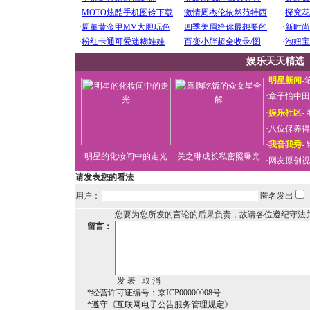
娱乐天天精选
·
明星新闻
-
·
章子怡中田
·
娱乐社区
-
·
八位保养得
·
我音我秀
-
明星的化妆间中的走光
关之琳成长私密照曝光
·
网友原创视
请发表您的看法
用户：
匿名发出
您要为您所发的言论的后果负责，故请各位遵纪守法
留言：
*经营许可证编号：京ICP00000008号
*遵守《互联网电子公告服务管理规定》