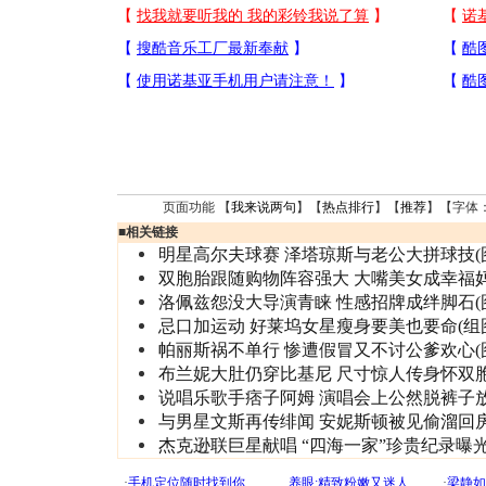
页面功能 【
我来说两句
】【
热点排行
】【
推荐
】【字体
■
相关链接
明星高尔夫球赛 泽塔琼斯与老公大拼球技(
双胞胎跟随购物阵容强大 大嘴美女成幸福
洛佩兹怨没大导演青睐 性感招牌成绊脚石(
忌口加运动 好莱坞女星瘦身要美也要命(组
帕丽斯祸不单行 惨遭假冒又不讨公爹欢心(
布兰妮大肚仍穿比基尼 尺寸惊人传身怀双
说唱乐歌手痞子阿姆 演唱会上公然脱裤子
与男星文斯再传绯闻 安妮斯顿被见偷溜回
杰克逊联巨星献唱 “四海一家”珍贵纪录曝