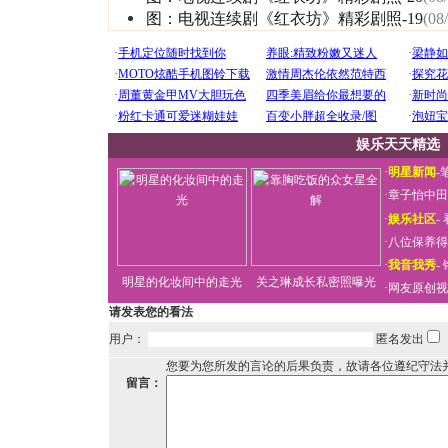
图：电视连续剧《红衣坊》精彩剧照-19
(08
娱乐天天精选
·
明星新闻
-
·
章子怡中田
·
娱乐社区
-
·
八位保养得
·
我音我秀
-
明星的化妆间中的走光
关之琳成长私密照曝光
·
网友原创视
请发表您的看法
用户：
匿名发出
您要为您所发的言论的后果负责，故请各位遵纪守法
留言：