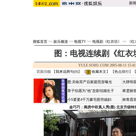
新
搜狐首页
>>
娱乐频道
>>
电视TV
>>
电视剧《红衣坊》
>>
《红
图：电视连续剧《红衣坊
YULE.SOHU.COM 2005-08-11 1
页面功能 【
我来说两句(
0
)
】 【
收藏本文
】 【
热点排行
】
图:关咏荷产后家庭照首曝光
大牌明星
章子怡愿为"他"息影结婚生子
蒋雯丽
小S婆婆4千万豪宅慰劳媳妇
林青霞
金巧巧：闺房中听真人秀(图)
北京升级特