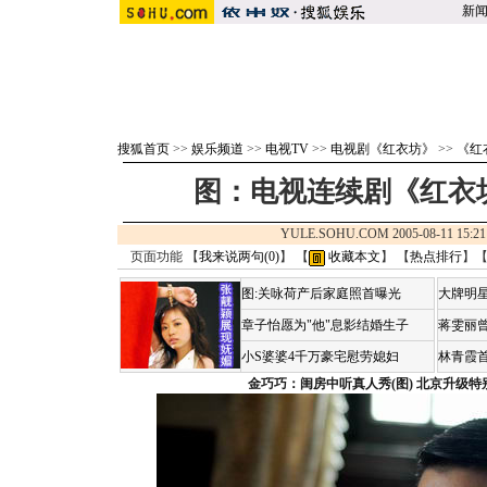
新
搜狐首页
>>
娱乐频道
>>
电视TV
>>
电视剧《红衣坊》
>>
《红
图：电视连续剧《红衣坊
YULE.SOHU.COM 2005-08-11 1
页面功能 【
我来说两句(
0
)
】 【
收藏本文
】 【
热点排行
】
图:关咏荷产后家庭照首曝光
大牌明星
章子怡愿为"他"息影结婚生子
蒋雯丽
小S婆婆4千万豪宅慰劳媳妇
林青霞
金巧巧：闺房中听真人秀(图)
北京升级特