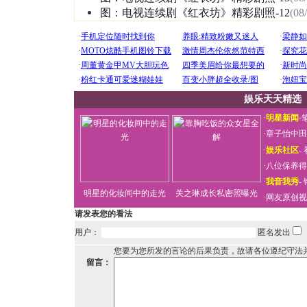
图：电视连续剧《红衣坊》精彩剧照-12
(08
娱乐天天精选
·
明星新闻
-
·
章子怡中田
·
娱乐社区
-
·
八位保养得
·
我音我秀
-
明星的化妆间中的走光
关之琳成长私密照曝光
·
网友原创视
请发表您的看法
用户：
匿名发出
您要为您所发的言论的后果负责，故请各位遵纪守法
留言：