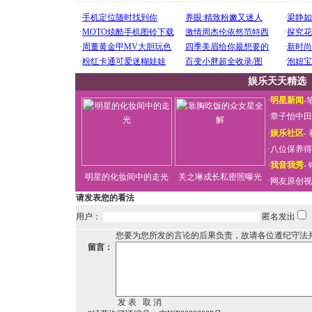
娱乐天天精选
·
明星新闻
-
·
章子怡中田
·
娱乐社区
-
·
八位保养得
·
我音我秀
-
明星的化妆间中的走光
关之琳成长私密照曝光
·
网友原创视
请发表您的看法
用户：
匿名发出
您要为您所发的言论的后果负责，故请各位遵纪守法
留言：