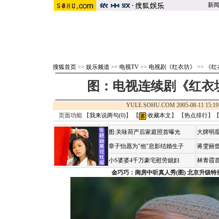
新
搜狐首页
>>
娱乐频道
>>
电视TV
>>
电视剧《红衣坊》
>>
《红
图：电视连续剧《红衣坊
YULE.SOHU.COM 2005-08-11 1
页面功能 【
我来说两句(
0
)
】 【
收藏本文
】 【
热点排行
】
图:关咏荷产后家庭照首曝光
大牌明星
章子怡愿为"他"息影结婚生子
蒋雯丽
小S婆婆4千万豪宅慰劳媳妇
林青霞
金巧巧：闺房中听真人秀(图)
北京升级特