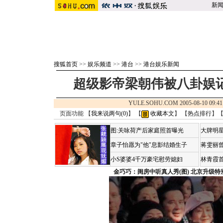
新
搜狐首页
>>
娱乐频道
>>
港台
>>
港台娱乐新闻
超级影帝梁朝伟被八卦娱记
YULE.SOHU.COM 2005-08-10 0
页面功能 【
我来说两句(
0
)
】 【
收藏本文
】 【
热点排行
】
图:关咏荷产后家庭照首曝光
大牌明星
章子怡愿为"他"息影结婚生子
蒋雯丽
小S婆婆4千万豪宅慰劳媳妇
林青霞
金巧巧：闺房中听真人秀(图)
北京升级特