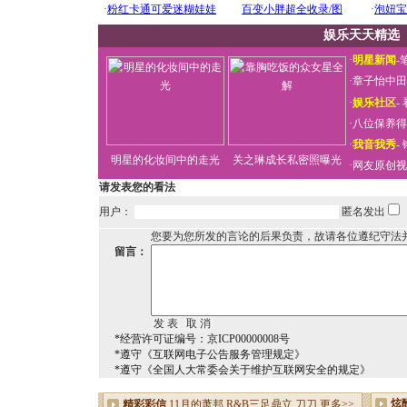
娱乐天天精选
·
明星新闻
-
·
章子怡中田
·
娱乐社区
-
·
八位保养得
·
我音我秀
-
明星的化妆间中的走光
关之琳成长私密照曝光
·
网友原创视
请发表您的看法
用户：
匿名发出
您要为您所发的言论的后果负责，故请各位遵纪守法
留言：
*经营许可证编号：京ICP00000008号
*遵守《互联网电子公告服务管理规定》
*遵守《全国人大常委会关于维护互联网安全的规定》