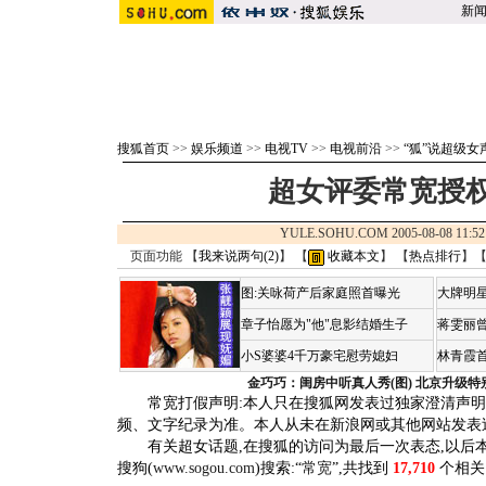
新
搜狐首页
>>
娱乐频道
>>
电视TV
>>
电视前沿
>>
“狐”说超级女
超女评委常宽授
YULE.SOHU.COM 2005-08-08 1
页面功能 【
我来说两句(
2
)
】 【
收藏本文
】 【
热点排行
】
图:关咏荷产后家庭照首曝光
大牌明星
章子怡愿为"他"息影结婚生子
蒋雯丽
小S婆婆4千万豪宅慰劳媳妇
林青霞
金巧巧：闺房中听真人秀(图)
北京升级特
常宽打假声明:本人只在搜狐网发表过独家澄清声明
频、文字纪录为准。本人从未在新浪网或其他网站发表
有关超女话题,在搜狐的访问为最后一次表态,以后
搜狗(
www.sogou.com
)搜索:“
常宽
”,共找到
17,710
个相关