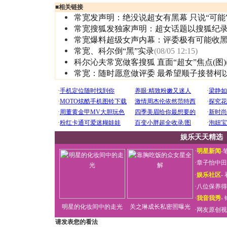
■
相关链接
常宽发声明：绝没说超女有黑幕 只说“可能
常宽搜狐发独家声明：超女话题以搜狐纪
常宽爆料超级女声内幕：评委极有可能收
常宽、科尔倒“黑”实录
(08/05 12:15)
科尔沁夫常宽做客搜狐 直面“超女”焦点(图)
常宽：随时愿意做评委 最希望顺子接替柯
娱乐天天精选
·
明星新闻
-
·
章子怡中田
·
娱乐社区
-
·
八位保养得
·
我音我秀
-
明星的化妆间中的走光
关之琳成长私密照曝光
·
网友原创视
请发表您的看法