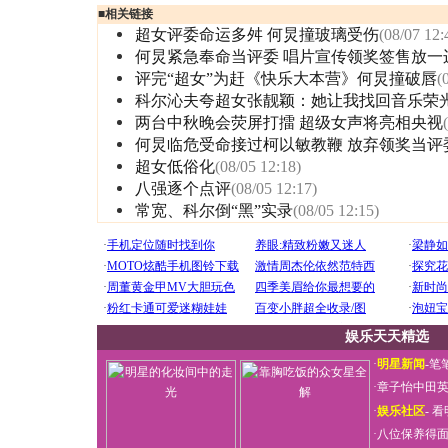
■
相关链接
超女评委命运多舛 何炅撞玻璃受伤
(08/07 12:
何炅紧急奉命当评委 唱片宣传领奖签售放一
评完“超女”为赶《快乐大本营》何炅撞破唇
(
科尔沁夫夸超女张靓颖：她让我找回音乐荣
两台中秋晚会荧屏打擂 超级女声将亮相央视
何炅临危受命接过柯以敏教鞭 放弃领奖当评
超女低俗化
(08/05 12:18)
八强逐个点评
(08/05 12:17)
常宽、科尔倒“黑”实录
(08/05 12:15)
娱乐天天精选
·
明星新闻
-
笔
·
章子怡中田
·
娱乐社区
-
看
·
八位保养得