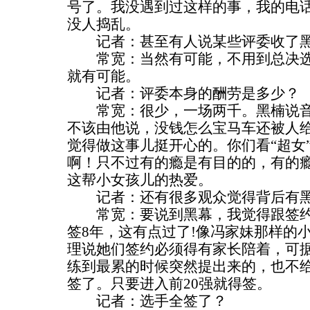
号了。我没遇到过这样的事，我的电
没人捣乱。
记者：甚至有人说某些评委收了黑
常宽：当然有可能，不用到总决选，
就有可能。
记者：评委本身的酬劳是多少？
常宽：很少，一场两千。黑楠说音
不该由他说，没钱怎么宝马车还被人
觉得做这事儿挺开心的。你们看“超女
啊！只不过有的瘾是有目的的，有的
这帮小女孩儿的热爱。
记者：还有很多观众觉得背后有黑
常宽：要说到黑幕，我觉得跟签约
签8年，这有点过了!像冯家妹那样的
理说她们签约必须得有家长陪着，可
练到最累的时候突然提出来的，也不
签了。只要进入前20强就得签。
记者：选手全签了？