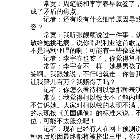
常宽：周笔畅和李宇春早就签了，
成了矛盾的焦点。
记者：还有没有什么细节原因导致
容？
常宽：我听张靓颖说过一件事，就
敏给她挑毛病，说你唱玛利亚这首歌
不是玛利亚唱的啊！可能有一些像这
记者：李宇春也签了，你觉得算不
常宽：李宇春不一样，她是男孩子
签啊。我跟她说，不行咱就走，你告我
让我赔几百万？我赔得了吗？
记者：你怎么看待柯以敏那种表演
常宽：我觉得柯以敏太不了解内地
不告诉她。大家对柯以敏的表现不满
的表现按《美国偶像》的标准来说，
位，可能不太服众吧！
记者：现在已经有人在网上预测说
种幕后原因最终都将被挤出三甲，你