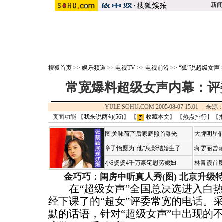
新
搜狐首页
>>
娱乐频道
>>
电视TV
>>
电视前沿
>>
“狐”说超级女声
常宽爆料超级女声内幕：评
YULE.SOHU.COM 2005-08-07 15:01 来源
页面功能 【
我来说两句(
56
)
】 【
收藏本文
】 【
热点排行
】【
图:关咏荷产后家庭照首曝光
大牌明星们
章子怡愿为"他"息影结婚生子
蒋雯丽曾
小S婆婆4千万豪宅慰劳媳妇
林青霞首
金巧巧：闺房中听真人秀(图)
北京升级
在“超级女声”全国总决选进入白热
经下课了的“超女”评委常宽的电话。
默的话语，针对“超级女声”中出现的不