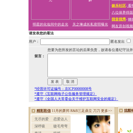
·
娱乐社区
-
看
·
八位保养得面
·
我音我秀
-
锵
明星的化妆间中的走光
关之琳成长私密照曝光
·
网友原创视频
请发表您的看法
用户：
匿名发出
您要为您所发的言论的后果负责，故请各位遵纪守法并
留言：
*经营许可证编号：京ICP00000008号
*遵守《互联网电子公告服务管理规定》
*遵守《全国人大常委会关于维护互联网安全的规定》