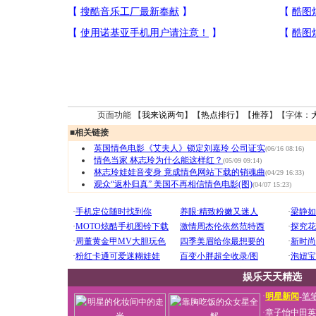
页面功能 【
我来说两句
】【
热点排行
】【
推荐
】【字体：
■
相关链接
英国情色电影《艾夫人》锁定刘嘉玲 公司证实
(06/16 08:16)
情色当家 林志玲为什么能这样红？
(05/09 09:14)
林志玲娃娃音变身 竟成情色网站下载的销魂曲
(04/29 16:33)
观众“返朴归真” 美国不再相信情色电影(图)
(04/07 15:23)
娱乐天天精选
·
明星新闻
-
笔
·
章子怡中田英