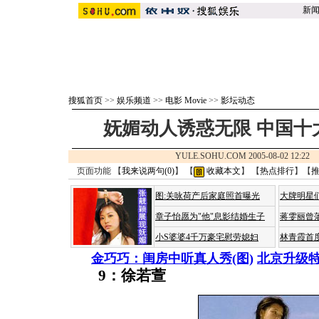
新
搜狐首页
>>
娱乐频道
>>
电影 Movie
>>
影坛动态
妩媚动人诱惑无限 中国十大
YULE.SOHU.COM 2005-08-02 12:
页面功能 【
我来说两句(
0
)
】 【
收藏本文
】 【
热点排行
】【
图:关咏荷产后家庭照首曝光
大牌明星们
章子怡愿为"他"息影结婚生子
蒋雯丽曾
小S婆婆4千万豪宅慰劳媳妇
林青霞首
金巧巧：闺房中听真人秀(图)
北京升级特
9：徐若萱