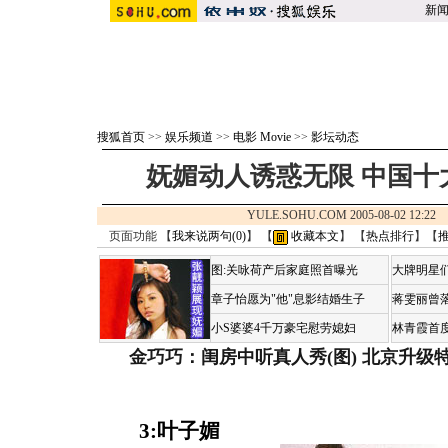
新
搜狐首页
>>
娱乐频道
>>
电影 Movie
>>
影坛动态
妩媚动人诱惑无限 中国十大
YULE.SOHU.COM 2005-08-02 12:
页面功能 【
我来说两句(
0
)
】 【
收藏本文
】 【
热点排行
】【
图:关咏荷产后家庭照首曝光
大牌明星们
章子怡愿为"他"息影结婚生子
蒋雯丽曾
小S婆婆4千万豪宅慰劳媳妇
林青霞首
金巧巧：闺房中听真人秀(图)
北京升级
3:叶子媚