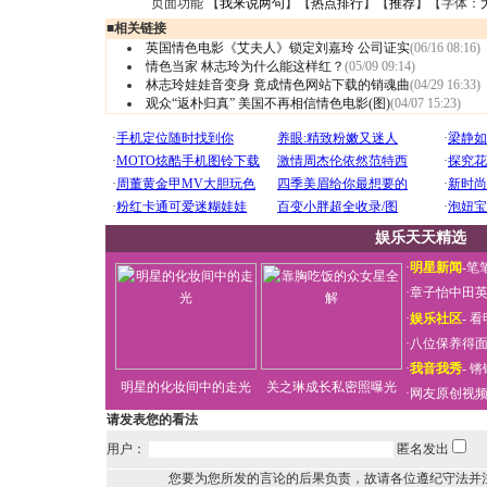
页面功能 【
我来说两句
】【
热点排行
】【
推荐
】【字体：
■
相关链接
英国情色电影《艾夫人》锁定刘嘉玲 公司证实
(06/16 08:16)
情色当家 林志玲为什么能这样红？
(05/09 09:14)
林志玲娃娃音变身 竟成情色网站下载的销魂曲
(04/29 16:33)
观众“返朴归真” 美国不再相信情色电影(图)
(04/07 15:23)
娱乐天天精选
·
明星新闻
-
笔
·
章子怡中田
·
娱乐社区
-
看
·
八位保养得
·
我音我秀
-
锵
明星的化妆间中的走光
关之琳成长私密照曝光
·
网友原创视
请发表您的看法
用户：
匿名发出
您要为您所发的言论的后果负责，故请各位遵纪守法并