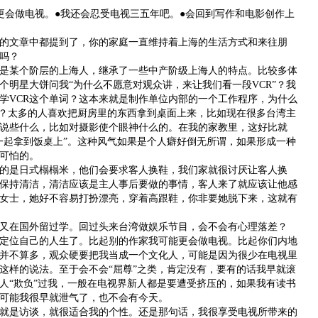
会做电视。●我还会忍受电视三五年吧。●会回到写作和电影创作上
文章中都提到了，你的家庭一直维持着上海的生活方式和来往朋
吗？
某个阶层的上海人，继承了一些中产阶级上海人的特点。比较多体
个明星大饼问我“为什么不愿意对观众讲，来让我们看一段VCR”？我
学VCR这个单词？这本来就是制作单位内部的一个工作程序，为什么
”？太多的人喜欢把厨房里的东西拿到桌面上来，比如现在很多台湾主
说些什么，比如对摄影使个眼神什么的。在我的家教里，这好比就
一起拿到饭桌上”。这种风气如果是个人癖好倒无所谓，如果形成一种
可怕的。
是日式榻榻米，他们会要求客人换鞋，我们家就很讨厌让客人换
保持清洁，清洁应该是主人事后要做的事情，客人来了就应该让他感
女士，她好不容易打扮漂亮，穿着高跟鞋，你非要她脱下来，这就有
在国外留过学。回过头来台湾做娱乐节目，会不会有心理落差？
位自己的人生了。比起别的作家我可能更会做电视。比起你们内地
并不算多，观众硬要把我当成一个文化人，可能是因为很少在电视里
这样的说法。至于会不会“屈尊”之类，肯定没有，要有的话我早就滚
人“欺负”过我，一般在电视界新人都是要遭受挤压的，如果我有读书
可能我很早就泄气了，也不会有今天。
是访谈，就很适合我的个性。还是那句话，我很享受电视所带来的