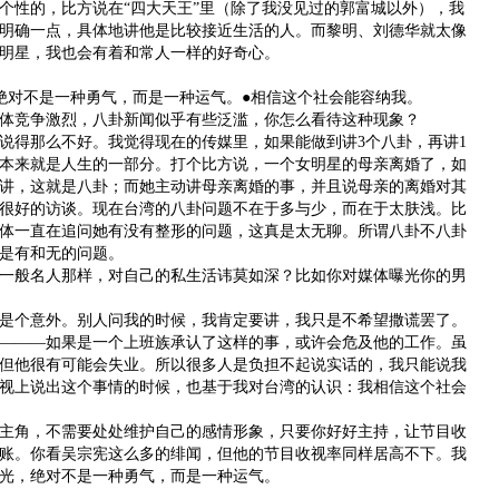
性的，比方说在“四大天王”里（除了我没见过的郭富城以外），我
明确一点，具体地讲他是比较接近生活的人。而黎明、刘德华就太像
明星，我也会有着和常人一样的好奇心。
对不是一种勇气，而是一种运气。●相信这个社会能容纳我。
竞争激烈，八卦新闻似乎有些泛滥，你怎么看待这种现象？
得那么不好。我觉得现在的传媒里，如果能做到讲3个八卦，再讲1
本来就是人生的一部分。打个比方说，一个女明星的母亲离婚了，如
讲，这就是八卦；而她主动讲母亲离婚的事，并且说母亲的离婚对其
很好的访谈。现在台湾的八卦问题不在于多与少，而在于太肤浅。比
体一直在追问她有没有整形的问题，这真是太无聊。所谓八卦不八卦
是有和无的问题。
般名人那样，对自己的私生活讳莫如深？比如你对媒体曝光你的男
个意外。别人问我的时候，我肯定要讲，我只是不希望撒谎罢了。
———如果是一个上班族承认了这样的事，或许会危及他的工作。虽
但他很有可能会失业。所以很多人是负担不起说实话的，我只能说我
视上说出这个事情的时候，也基于我对台湾的认识：我相信这个社会
角，不需要处处维护自己的感情形象，只要你好好主持，让节目收
账。你看吴宗宪这么多的绯闻，但他的节目收视率同样居高不下。我
光，绝对不是一种勇气，而是一种运气。