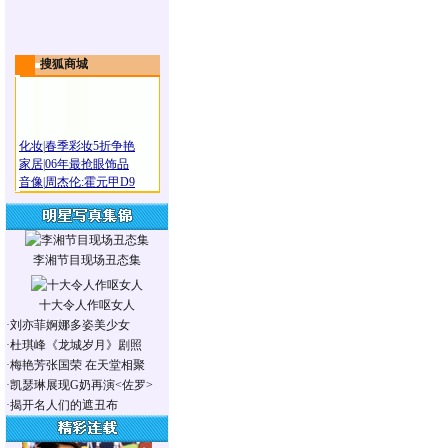
搜狐商城
化妆
|
春季彩妆5折争艳
家居
|
06年最抢眼饰品
音像
|
周杰伦:霍元甲D9
李湘节目现场丑态集
十大令人作呕女人
·
刘亦菲婀娜多姿美少女
·
杜琪峰《龙城岁月》剧照
·
梅艳芳张国荣 在天堂相聚
·
凯瑟琳展现G奶再演<佐罗>
·
揭开名人们的遮丑布