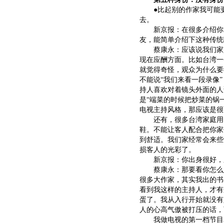
●比起别的作家我可能更
去。
新京报：在很多介绍你的
友，能简单介绍下这种传统
蔡康永：应该说我们家是
现在应酬方面。比如台湾一
就觉得奇怪，观众为什么要
不能说“我们来看一段录像
持人喜欢对着镜头外面的人
是“端菜的时候把炒菜的锅
电视主持风格，那应该是很
还有，很多台湾家庭用的
鞋。不能让客人配合把你家
到舒适。我们家经常会来些
损客人的光彩了。
新京报：你出身很好，又
蔡康永：那要看你怎么定
很多大作家，其实我出的书
看到我这样的主持人，才有
蛋了。我从入行开始就没有
人的心高气傲被打压的话，
我做电视的第一档节目就