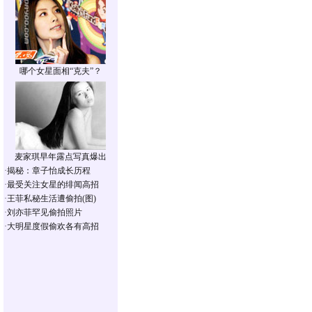
哪个女星面相“克夫”？
麦家琪早年露点写真爆出
·
揭秘：章子怡成长历程
·
最受关注女星的绯闻高招
·
王菲私秘生活遭偷拍(图)
·
刘亦菲罕见偷拍照片
·
大明星度假偷欢各有高招