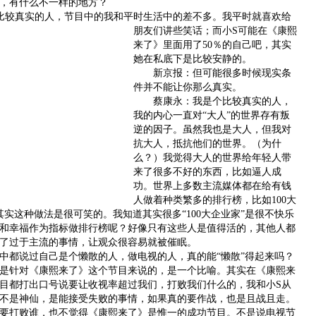
有什么不一样的地方？
较真实的人，节目中的我和平时生活中的差不多。
我平时就喜欢给
朋友们讲些笑话；而小S可能在《康熙
来了》里面用了50％的自己吧，其实
她在私底下是比较安静的。
新京报：但可能很多时候现实条
件并不能让你那么真实。
蔡康永：我是个比较真实的人，
我的内心一直对“大人”的世界存有叛
逆的因子。虽然我也是大人，但我对
抗大人，抵抗他们的世界。（为什
么？）我觉得大人的世界给年轻人带
来了很多不好的东西，比如逼人成
功。世界上多数主流媒体都在给有钱
人做着种类繁多的排行榜，比如100大
其实这种做法是很可笑的。我知道其实很多“100大企业家”是很不快乐
和幸福作为指标做排行榜呢？好像只有这些人是值得活的，其他人都
了过于主流的事情，让观众很容易就被催眠。
都说过自己是个懒散的人，做电视的人，真的能“懒散”得起来吗？
针对《康熙来了》这个节目来说的，是一个比喻。其实在《康熙来
目都打出口号说要让收视率超过我们，打败我们什么的，我和小S从
不是神仙，是能接受失败的事情，如果真的要作战，也是且战且走。
要打败谁，也不觉得《康熙来了》是惟一的成功节目。不是说电视节