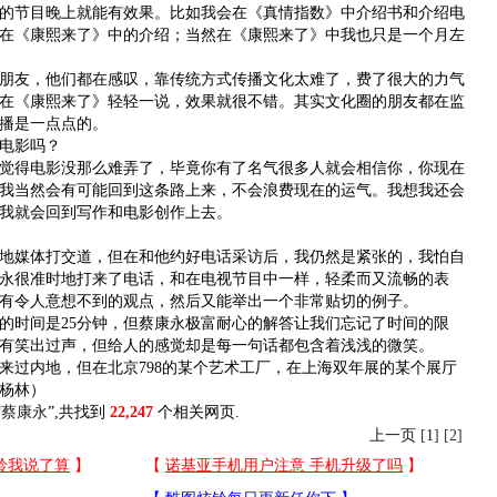
的节目晚上就能有效果。比如我会在《真情指数》中介绍书和介绍电
在《康熙来了》中的介绍；当然在《康熙来了》中我也只是一个月左
友，他们都在感叹，靠传统方式传播文化太难了，费了很大的力气
在《康熙来了》轻轻一说，效果就很不错。其实文化圈的朋友都在监
播是一点点的。
电影吗？
得电影没那么难弄了，毕竟你有了名气很多人就会相信你，你现在
我当然会有可能回到这条路上来，不会浪费现在的运气。我想我还会
我就会回到写作和电影创作上去。
媒体打交道，但在和他约好电话采访后，我仍然是紧张的，我怕自
永很准时地打来了电话，和在电视节目中一样，轻柔而又流畅的表
有令人意想不到的观点，然后又能举出一个非常贴切的例子。
时间是25分钟，但蔡康永极富耐心的解答让我们忘记了时间的限
有笑出过声，但给人的感觉却是每一句话都包含着浅浅的微笑。
过内地，但在北京798的某个艺术工厂，在上海双年展的某个展厅
杨林）
“
蔡康永
”,共找到
22,247
个相关网页.
上一页
[
1
] [2]