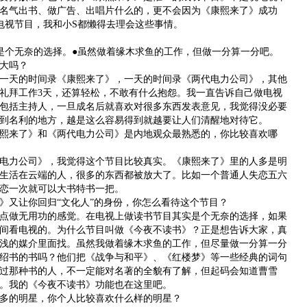
名气出书、做广告、出唱片什么的，更不会因为《康熙来了》成功
电视节目，我和小S都懒得去理会这些事情。
个无奈的选择。●虽然做着缘木求鱼的工作，但做一分算一分吧。
大吗？
天的时间录《康熙来了》，一天的时间录《两代电力公司》，其他
礼拜工作3天，还算轻松，不敢有什么抱怨。我一直告诉自己做电视
包括主持人，一旦成名后就喜欢对很多东西发表意见，我觉得没必要
到名利的地方，越是这么容易得到就越要让人们清醒地对待它。
来了》和《两代电力公司》是内地观众最熟悉的，你比较喜欢哪
力公司》，我觉得这个节目比较真实。《康熙来了》里的人多是明
生活在云端的人，很多的东西都被放大了。比如一个普通人失恋五六
恋一次就可以大书特书一把。
又让你回归“文化人”的身份，你怎么看待这个节目？
做无用功的感觉。在电视上做读书节目其实是个无奈的选择，如果
间看电视的。为什么节目叫做《今夜不读书》？正是想告诉大家，真
浅的媒介里面找。虽然我做着缘木求鱼的工作，但尽量做一分算一分
绍书的书吗？他们把《战争与和平》、《红楼梦》等一些经典的词句
过那种书的人，不一定能对名著的全貌有了解，但起码会知道曹雪
。我的《今夜不读书》功能也在这里吧。
的明星，你个人比较喜欢什么样的明星？