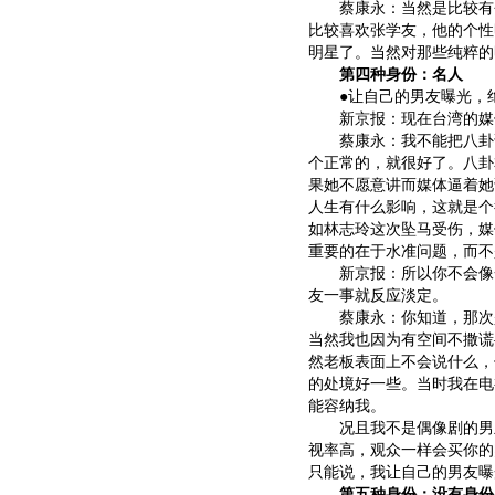
蔡康永：当然是比较有个
比较喜欢张学友，他的个性
明星了。当然对那些纯粹的
第四种身份：名人
●让自己的男友曝光，绝
新京报：现在台湾的媒体
蔡康永：我不能把八卦说
个正常的，就很好了。八卦
果她不愿意讲而媒体逼着她
人生有什么影响，这就是个
如林志玲这次坠马受伤，媒
重要的在于水准问题，而不
新京报：所以你不会像一
友一事就反应淡定。
蔡康永：你知道，那次是
当然我也因为有空间不撒谎
然老板表面上不会说什么，
的处境好一些。当时我在电
能容纳我。
况且我不是偶像剧的男主
视率高，观众一样会买你的
只能说，我让自己的男友曝
第五种身份：没有身份