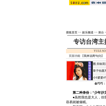
搜狐首页
>>
娱乐频道
>>
港台
专访台湾主
YULE.S
页面功能 【
我来说两句(
0
)
】 
图:关咏
章子怡愿为
小S婆婆
金巧巧：
第二种身份：“少年沙
●虽然我也是大人，但我
容易就被催眠。