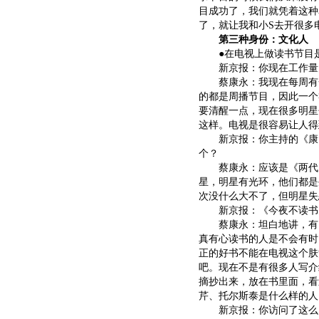
目成功了，我们就凭着这种
了，就让我和小S去开很多
第三种身份：文化人
●在电视上做读书节目是
新京报：你现在工作量
蔡康永：我现在每周有一
的都是周播节目，因此一个
要清醒一点，现在很多明星
这样。电视是很容易让人得
新京报：你主持的《康熙
个？
蔡康永：应该是《两代电
星，明星有光环，他们都是
次没什么大不了，但明星失
新京报：《今夜不读书》
蔡康永：坦白地讲，有点
真有心读书的人是不会有时
正的好书不能在电视这个肤
吧。现在不是有很多人写介
摘抄出来，放在书里面，看
芹、托尔斯泰是什么样的人
新京报：你访问了这么多