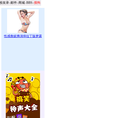
校友录
-
邮件
-
商城
-
BBS
-
搜狗