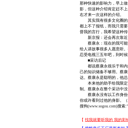
那种快速的影响力，早上做
影，但这种介绍肯定赶不上
右才来一次这样的介绍。
其实我有很多文化圈的朋
都上不了报纸，而我只需要
督我的言行，我希望这种传
新京报：还会再次靠近
蔡康永：现在的我可能觉
给人讲故事很多人愿意听。
忍受电视三五年吧，到时候
■采访后记
都说蔡康永很乐于和内地
己的知识储备不够用。蔡康
达。蔡康永是聪明的，他总
本来他的助手给我限定的
制。蔡康永在整个采访中没
蔡康永没有以工作身份来
你或许看到过他的身影。（
搜狗(
www.sogou.com
)搜索: