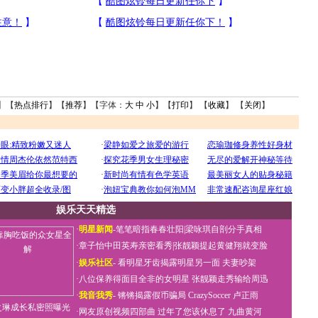
】【
热点排行
】【
推荐
】【字体：
大
中
小
】【
打印
】 【
收藏
】 【
关闭
】
娱乐天天精选
·
明星新闻
-
笔笔暗指春春壮阳
|
梁咏琪自剖分手真相
·
章子怡中田英寿亲密看秀
|
张靓颖提起黄健翔就变脸
·
娱乐社区
-
看明星牙齿揭露明星另一面
夫妻吵架
·
八位保养得面目全非的女明星
张靓颖走秀输给周迅
·
我音我秀
-
锵锵揭露假币骗局
CrazySoccer 卢正雨
之琳成长私密照曝光
·
网友原创视频四部曲
过年了您该休息了
九曲黄河