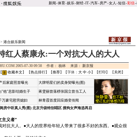
新闻
-
体育
-
娱乐
-
财经
-
IT
-
汽车
-
房产
-
女人
-
短信
-
彩信
-
>>
港台娱乐新闻
持红人蔡康永:一个对抗大人的大人
OHU.COM 2005-07-30 09:58 作者： 杨林 来源：
新京报
【
收藏本文
】 【
热点排行
】【
推荐
】【字体：
大
中
小
】【
打印
】 【
关闭
】
荷产后家庭照首曝光
大牌明星们的卖身契曝光(图)
"他"息影结婚生子
蒋雯丽曾落榜张国立曾当工人
4千万豪宅慰劳媳妇
林青霞首度回应婚变传闻
闺房中听真人秀(图)
北京升级特别唱区 搜狗女声海选再启
文主义者”
对抗大人。●大人的世界给年轻人带来了很多不好的东西。●观众很