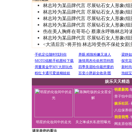
林志玲为某品牌代言 尽展钻石女人形象(组
林志玲为某品牌代言 尽展钻石女人形象(组
林志玲为某品牌代言 尽展钻石女人形象(组
林志玲为某品牌代言 尽展钻石女人形象(组
伤在美人胸疼在哥哥心 蔡康永呼唤林志玲
林志玲为某品牌代言 尽展钻石女人形象(组
<大清后宫>将开拍 林志玲受伤不保处女剧
娱乐天天精选
·
明星新闻
-
·
章子怡中田
·
娱乐社区
-
·
八位保养得
·
我音我秀
-
明星的化妆间中的走光
关之琳成长私密照曝光
·
网友原创视
请发表您的看法