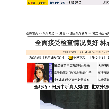
新
搜狐首页
>>
娱乐频道
>>
港台
>>
港台娱乐新闻
>>
林志玲落马
全面接受检查情况良好 林志
YULE.SOHU.COM 2005-07-22 1
页面功能 【
我来说两句(
2
)
】 【
收藏本文
】 【
热点排行
】
图:关咏荷产后家庭照首曝光
大牌明星
章子怡愿为"他"息影结婚生子
蒋雯丽
小S婆婆4千万豪宅慰劳媳妇
林青霞
金巧巧：闺房中听真人秀(图)
北京升级