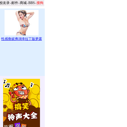
校友录
-
邮件
-
商城
-
BBS
-
搜狗