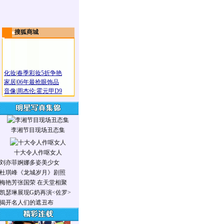
搜狐商城
化妆
|
春季彩妆5折争艳
家居
|
06年最抢眼饰品
音像
|
周杰伦:霍元甲D9
李湘节目现场丑态集
十大令人作呕女人
刘亦菲婀娜多姿美少女
杜琪峰《龙城岁月》剧照
梅艳芳张国荣 在天堂相聚
凯瑟琳展现G奶再演<佐罗>
揭开名人们的遮丑布