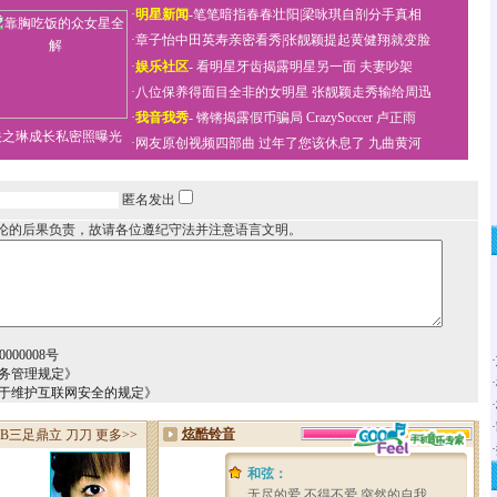
·
明星新闻
-
笔笔暗指春春壮阳
|
梁咏琪自剖分手真相
·
章子怡中田英寿亲密看秀
|
张靓颖提起黄健翔就变脸
·
娱乐社区
-
看明星牙齿揭露明星另一面
夫妻吵架
·
八位保养得面目全非的女明星
张靓颖走秀输给周迅
·
我音我秀
-
锵锵揭露假币骗局
CrazySoccer 卢正雨
关之琳成长私密照曝光
·
网友原创视频四部曲
过年了您该休息了
九曲黄河
匿名发出
论的后果负责，故请各位遵纪守法并注意语言文明。
000008号
·
务管理规定》
·
关于维护互联网安全的规定》
·
·
·