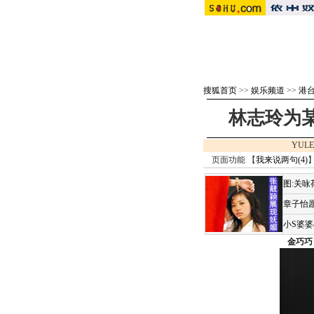
搜狐首页
>>
娱乐频道
>>
港
林志玲为某
YULE
页面功能 【
我来说两句(
4
)
】
图:关
章子怡愿
小S婆
金巧巧