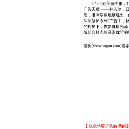
T台上她美丽优雅，T台
广告天后”——
林志玲
。
质，淋漓尽致地展现出一
深层修护系列”广告中，
的呵护下，恢复健康光泽
仅结合林志玲高贵优雅的
搜狗(
www.sogou.com
)搜索