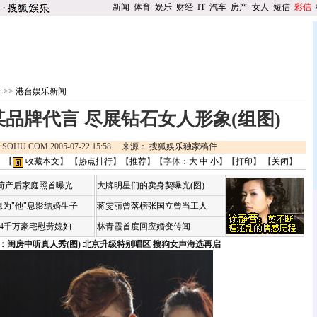
新闻
-
体育
-
娱乐
-
财经
-
IT
-
汽车
-
房产
-
女人
-
短信
-
彩信
-
台
>>
港台娱乐新闻
品牌代言 尽展钻石女人形象(组图)
.SOHU.COM 2005-07-22 15:58 来源：
搜狐娱乐独家稿件
 【
收藏本文
】 【
热点排行
】【
推荐
】【字体：
大
中
小
】【
打印
】 【
关闭
】
咏荷产后家庭照首曝光
大牌明星们的卖身契曝光(图)
为"他"息影结婚生子
蒋雯丽曾落榜张国立曾当工人
婆4千万豪宅慰劳媳妇
林青霞首度回应婚变传闻
：闺房中听真人秀(图)
北京升级特别唱区 搜狗女声海选再启