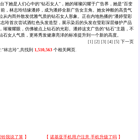
下她是人们心中的“钻石女人”，她的璀璨闪耀于广告界，她是“百变
日前，林志玲结缘潘婷，成为潘婷全新广告女主角。她女神般的高贵气
位从内而外散发优雅气质的钻石女人形象。正在内地热播的“潘婷莹彩
林志玲首次尝试酒红色头发造型，展示染后的头发在莹彩深层修护产品
，璀璨耀眼，仿佛被点上钻石的光彩。潘婷这支广告的“钻石”主题，不
钻石女人气质，更将秀发健康亮泽的标准提升到一个新的高度。
[1] [
2
] [
3
] [
4
] [
5
]
下一页
:“
林志玲
”,共找到
1,510,563
个相关网页.