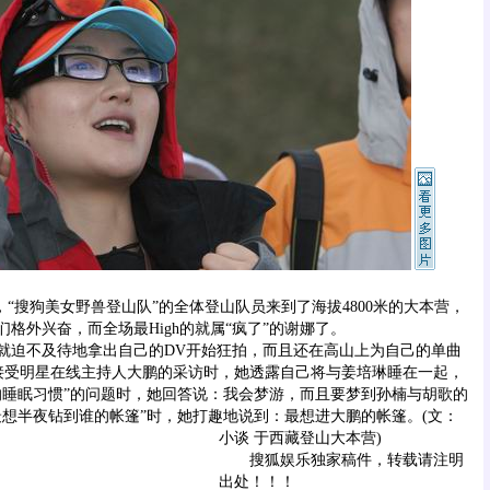
“搜狗美女野兽登山队”的全体登山队员来到了海拔4800米的大本营，
格外兴奋，而全场最High的就属“疯了”的谢娜了。
迫不及待地拿出自己的DV开始狂拍，而且还在高山上为自己的单曲
接受明星在线主持人大鹏的采访时，她透露自己将与姜培琳睡在一起，
的睡眠习惯”的问题时，她回答说：我会梦游，而且要梦到孙楠与胡歌的
最想半夜钻到谁的帐篷”时，她打趣地说到：最想进大鹏的帐篷。
(文：
小谈 于西藏登山大本营)
搜狐娱乐独家稿件，转载请注明
出处！！！