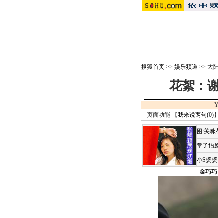
搜狐首页
>>
娱乐频道
>>
大
花絮：谢
Y
页面功能 【
我来说两句(
0
)
】
图:关
章子怡愿
小S婆
金巧巧