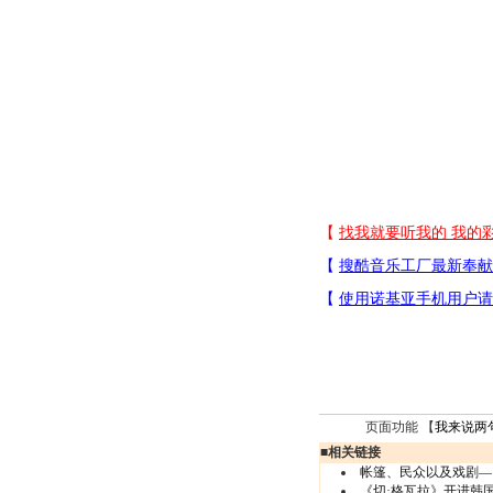
页面功能 【
我来说两
■
相关链接
帐篷、民众以及戏剧—
《切·格瓦拉》开进韩