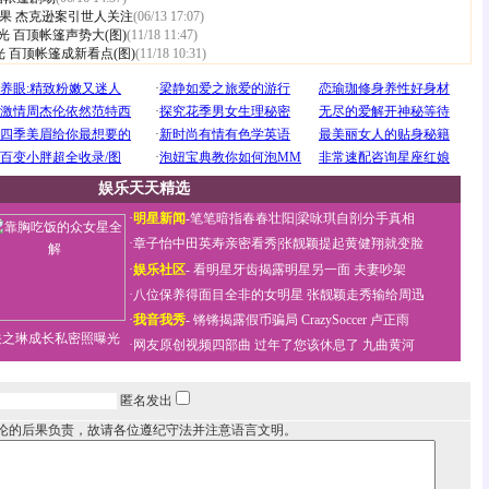
果 杰克逊案引世人关注
(06/13 17:07)
光 百顶帐篷声势大(图)
(11/18 11:47)
 百顶帐篷成新看点(图)
(11/18 10:31)
娱乐天天精选
·
明星新闻
-
笔笔暗指春春壮阳
|
梁咏琪自剖分手真相
·
章子怡中田英寿亲密看秀
|
张靓颖提起黄健翔就变脸
·
娱乐社区
-
看明星牙齿揭露明星另一面
夫妻吵架
·
八位保养得面目全非的女明星
张靓颖走秀输给周迅
·
我音我秀
-
锵锵揭露假币骗局
CrazySoccer 卢正雨
关之琳成长私密照曝光
·
网友原创视频四部曲
过年了您该休息了
九曲黄河
匿名发出
论的后果负责，故请各位遵纪守法并注意语言文明。