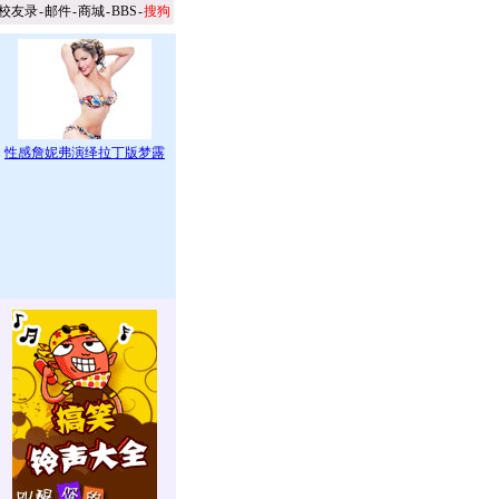
校友录
-
邮件
-
商城
-
BBS
-
搜狗