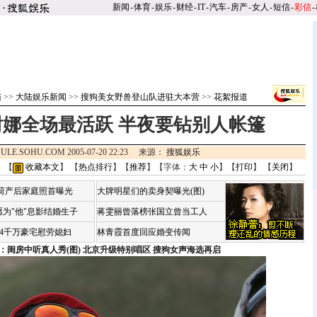
新闻
-
体育
-
娱乐
-
财经
-
IT
-
汽车
-
房产
-
女人
-
短信
-
彩信
-
陆
>>
大陆娱乐新闻
>>
搜狗美女野兽登山队进驻大本营
>>
花絮报道
娜全场最活跃 半夜要钻别人帐篷
ULE.SOHU.COM 2005-07-20 22:23 来源：
搜狐娱乐
 【
收藏本文
】 【
热点排行
】【
推荐
】【字体：
大
中
小
】【
打印
】 【
关闭
】
咏荷产后家庭照首曝光
大牌明星们的卖身契曝光(图)
为"他"息影结婚生子
蒋雯丽曾落榜张国立曾当工人
婆4千万豪宅慰劳媳妇
林青霞首度回应婚变传闻
：闺房中听真人秀(图)
北京升级特别唱区 搜狗女声海选再启