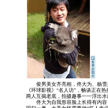
俊男美女齐亮相，佟大为、杨雪共
《环球影视》“名人访”，畅谈正在
两人互揭老底，拍摄趣事一一浮出水
佟大为自我形容脸上长得有内容！