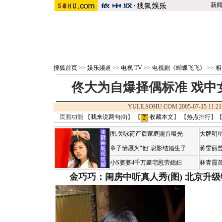
新
搜狐首页
>>
娱乐频道
>>
电视 TV
>>
电视剧《蝴蝶飞飞》
>>
相
佟大为自爆择偶标准 戏中
YULE.SOHU.COM 2005-07-15 1
页面功能 【
我来说两句(
0
)
】 【
收藏本文
】 【
热点排行
】
图:关咏荷产后家庭照首曝光
大牌明星
章子怡愿为"他"息影结婚生子
蒋雯丽
小S婆婆4千万豪宅慰劳媳妇
林青霞
金巧巧：闺房中听真人秀(图)
北京升级