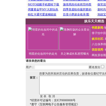
娱乐天天精选
·
明星新闻
-
·
章子怡中田
·
娱乐社区
-
·
八位保养得
·
我音我秀
-
明星的化妆间中的走光
关之琳成长私密照曝光
·
网友原创视
请发表您的看法
用户：
匿名发出
您要为您所发的言论的后果负责，故请各位遵纪守法
留言：
*经营许可证编号：京ICP00000008号
*遵守《互联网电子公告服务管理规定》