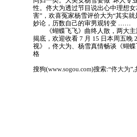
同归一类。大美女杨雪要做“坏人专
性。佟大为透过节目说出心中理想女
害”，欢喜冤家杨雪评价大为“其实就
妙论，历数自己的审男观转变 ……
《蝴蝶飞飞》曲终人散，两大主演
揭底，欢迎收看 7 月 15 日本周五晚 21
视》，佟大为、杨雪真情畅谈《蝴蝶
格
搜狗(
www.sogou.com
)搜索:“
佟大为
”