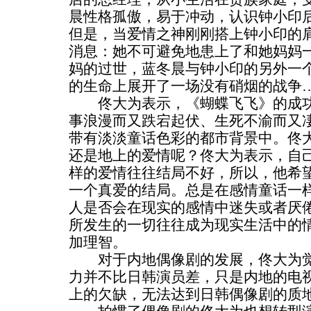
晨性格孤傲，易于冲动，认识钟小印
但是，当爱情之神刚刚搭上钟小印的
消息：她不可避免地患上了和她妈妈
妈的过世，蓝冬晨与钟小印的另外一
的生命上展开了一场没有硝烟的战争
佟大为表示，《蝴蝶飞飞》的成功
事浪漫而又跌宕起伏、生死不渝而又
带有淡淡童话色彩的都市背景中。佟
还是地上的爱情呢？佟大为表示，自
样的爱情往往结局不好，所以，他希
一个真爱的结局。总是在感情童话一
人是否会在现实的感情中迷失或者厌
所发生的一切往往成为现实生活中的
加理智。
对于内地偶像剧的发展，佟大为觉
力并不比日韩演员差，只是内地的电
上的欠缺，无法达到日韩偶像剧的质