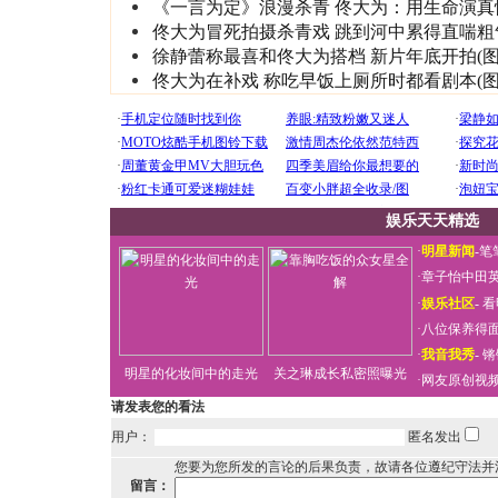
《一言为定》浪漫杀青 佟大为：用生命演真
佟大为冒死拍摄杀青戏 跳到河中累得直喘粗
徐静蕾称最喜和佟大为搭档 新片年底开拍(图
佟大为在补戏 称吃早饭上厕所时都看剧本(图
娱乐天天精选
·
明星新闻
-
笔
·
章子怡中田
·
娱乐社区
-
看
·
八位保养得
·
我音我秀
-
锵
明星的化妆间中的走光
关之琳成长私密照曝光
·
网友原创视
请发表您的看法
用户：
匿名发出
您要为您所发的言论的后果负责，故请各位遵纪守法并
留言：