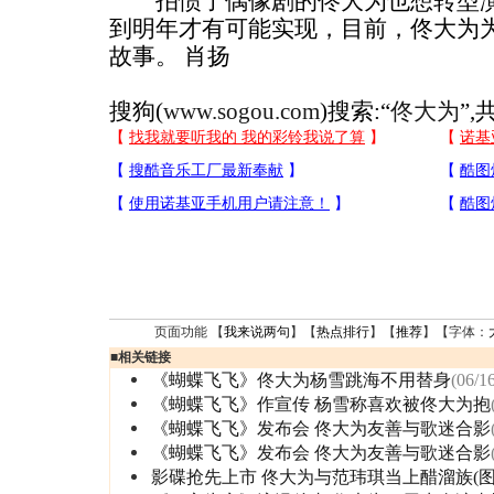
拍惯了偶像剧的佟大为也想转型演
到明年才有可能实现，目前，佟大为
故事。 肖扬
搜狗(
www.sogou.com
)搜索:“
佟大为
”,
页面功能 【
我来说两句
】【
热点排行
】【
推荐
】【字体：
■
相关链接
《蝴蝶飞飞》佟大为杨雪跳海不用替身
(06/1
《蝴蝶飞飞》作宣传 杨雪称喜欢被佟大为抱
《蝴蝶飞飞》发布会 佟大为友善与歌迷合影
《蝴蝶飞飞》发布会 佟大为友善与歌迷合影
影碟抢先上市 佟大为与范玮琪当上醋溜族(图