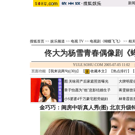
新
搜狐首页
>>
娱乐频道
>>
电视 TV
>>
电视剧《蝴蝶飞飞》
>>
相
佟大为杨雪青春偶像剧《
YULE.SOHU.COM 2005-07-05 11:
页面功能 【
我来说两句(
(30)
)
】 【
收藏本文
】 【
热点排行
】【
图:关咏荷产后家庭照首曝光
大牌明星们
章子怡愿为"他"息影结婚生子
蒋雯丽曾
小S婆婆4千万豪宅慰劳媳妇
林青霞首
金巧巧：闺房中听真人秀(图)
北京升级