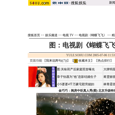
新
搜狐首页
>>
娱乐频道
>>
电视 TV
>>
电视剧《蝴蝶飞飞》
>>
精
图：电视剧《蝴蝶飞飞
YULE.SOHU.COM 2005-07-06 1
页面功能 【
我来说两句(
(7)
)
】 【
收藏本文
】 【
热点排行
】
图:关咏荷产后家庭照首曝光
大牌明星
章子怡愿为"他"息影结婚生子
蒋雯丽
小S婆婆4千万豪宅慰劳媳妇
林青霞
金巧巧：闺房中听真人秀(图)
北京升级特