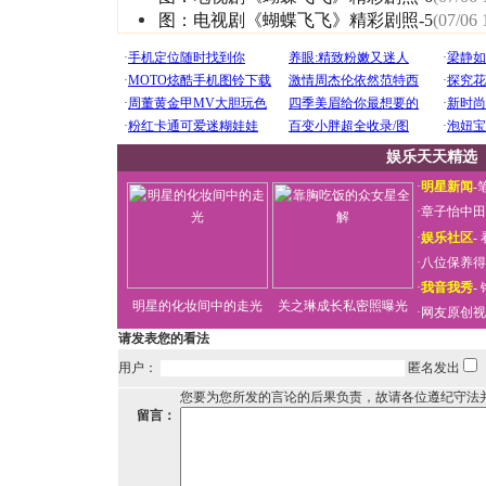
图：电视剧《蝴蝶飞飞》精彩剧照-5
(07/06 
娱乐天天精选
·
明星新闻
-
·
章子怡中田
·
娱乐社区
-
·
八位保养得
·
我音我秀
-
明星的化妆间中的走光
关之琳成长私密照曝光
·
网友原创视
请发表您的看法
用户：
匿名发出
您要为您所发的言论的后果负责，故请各位遵纪守法
留言：