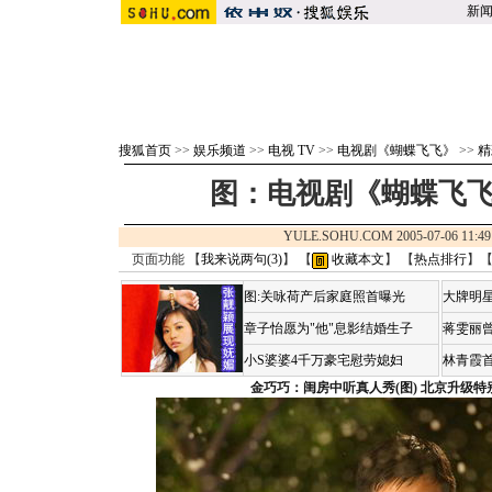
新
搜狐首页
>>
娱乐频道
>>
电视 TV
>>
电视剧《蝴蝶飞飞》
>>
精
图：电视剧《蝴蝶飞飞
YULE.SOHU.COM 2005-07-06 1
页面功能 【
我来说两句(
3
)
】 【
收藏本文
】 【
热点排行
】
图:关咏荷产后家庭照首曝光
大牌明星
章子怡愿为"他"息影结婚生子
蒋雯丽
小S婆婆4千万豪宅慰劳媳妇
林青霞
金巧巧：闺房中听真人秀(图)
北京升级特