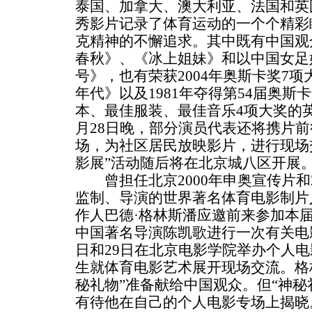
泰国、加拿大、澳大利亚、法国和英
秀影片记录了体育运动的一个个精彩
克精神的不懈追求。其中既有中国观
春秋》、《冰上姐妹》和以中国女足
号》，也有荣获2004年奥斯卡奖7
年代》以及1981年夺得第54届奥
本、最佳服装、最佳音乐4项大奖的
月28日晚，部分演员代表还将携片
场，为社区居民放映影片，进行现场
影展”活动随后将在北京城八区开展
曾担任北京2000年申奥宣传片和2
监制、导演的世界著名体育电影制片
作人巴德·格林斯潘应邀前来参加本届
中国著名导演陈凯歌进行一次有关电影
日和29日在北京电影学院举办个人
生就体育电影艺术展开现场交流。格
秘礼物”准备献给中国观众。但“神秘
有待他在自己的个人电影专场上揭晓