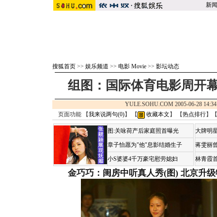
新
搜狐首页
>>
娱乐频道
>>
电影 Movie
>>
影坛动态
组图：国际体育电影周开幕
YULE.SOHU.COM 2005-06-28 1
页面功能 【
我来说两句(
0
)
】 【
收藏本文
】 【
热点排行
】
图:关咏荷产后家庭照首曝光
大牌明星
章子怡愿为"他"息影结婚生子
蒋雯丽
小S婆婆4千万豪宅慰劳媳妇
林青霞
金巧巧：闺房中听真人秀(图)
北京升级