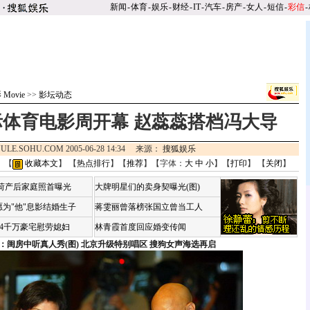
新闻
-
体育
-
娱乐
-
财经
-
IT
-
汽车
-
房产
-
女人
-
短信
-
彩信
-
Movie
>>
影坛动态
体育电影周开幕 赵蕊蕊搭档冯大导
ULE.SOHU.COM 2005-06-28 14:34 来源：
搜狐娱乐
 【
收藏本文
】 【
热点排行
】【
推荐
】【字体：
大
中
小
】【
打印
】 【
关闭
】
咏荷产后家庭照首曝光
大牌明星们的卖身契曝光(图)
为"他"息影结婚生子
蒋雯丽曾落榜张国立曾当工人
婆4千万豪宅慰劳媳妇
林青霞首度回应婚变传闻
：闺房中听真人秀(图)
北京升级特别唱区 搜狗女声海选再启