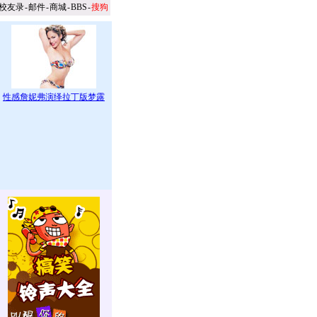
校友录
-
邮件
-
商城
-
BBS
-
搜狗