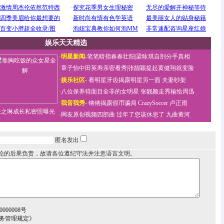
娱乐天天精选
·
明星新闻
-
笔笔暗指春春壮阳
|
梁咏琪自剖分手真相
·
章子怡中田英寿亲密看秀
|
张靓颖提起黄健翔就变脸
·
娱乐社区
-
看明星牙齿揭露明星另一面
夫妻吵架
·
八位保养得面目全非的女明星
张靓颖走秀输给周迅
·
我音我秀
-
锵锵揭露假币骗局
CrazySoccer 卢正雨
关之琳成长私密照曝光
·
网友原创视频四部曲
过年了您该休息了
九曲黄河
匿名发出
论的后果负责，故请各位遵纪守法并注意语言文明。
000008号
务管理规定》