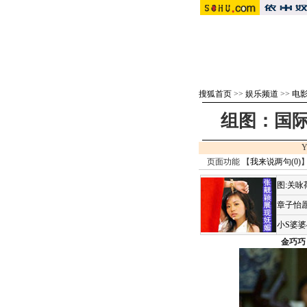
搜狐首页
>>
娱乐频道
>>
电影 
组图：国际
Y
页面功能 【
我来说两句(
0
)
】
图:关
章子怡愿
小S婆
金巧巧