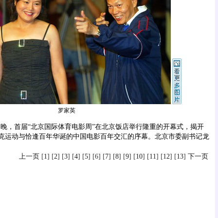
罗家英
晚，首届“北京国际体育电影周”在北京饭店举行隆重的开幕式，揭开
克运动与恰逢百年华诞的中国电影百年交汇的序幕。北京市委副书记龙
上一页
[
1
] [
2
] [
3
] [
4
] [
5
] [6] [
7
] [
8
] [
9
] [
10
] [
11
] [
12
] [
13
]
下一页