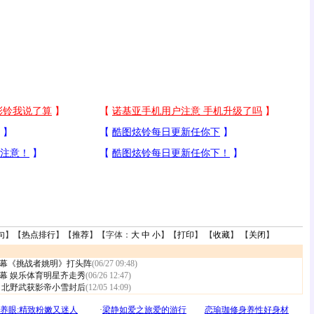
句
】【
热点排行
】【
推荐
】【字体：
大
中
小
】【
打印
】 【
收藏
】 【
关闭
】
幕《挑战者姚明》打头阵
(06/27 09:48)
幕 娱乐体育明星齐走秀
(06/26 12:47)
 北野武获影帝小雪封后
(12/05 14:09)