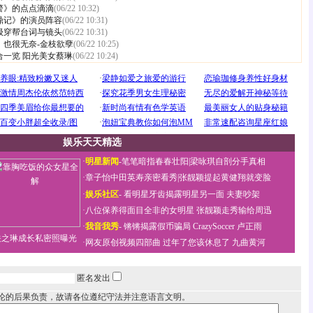
警》的点点滴滴
(06/22 10:32)
鼎记》的演员阵容
(06/22 10:31)
级穿帮台词与镜头
(06/22 10:31)
，也很无奈-金枝欲孽
(06/22 10:25)
合一览
阳光美女蔡琳
(06/22 10:24)
娱乐天天精选
·
明星新闻
-
笔笔暗指春春壮阳
|
梁咏琪自剖分手真相
·
章子怡中田英寿亲密看秀
|
张靓颖提起黄健翔就变脸
·
娱乐社区
-
看明星牙齿揭露明星另一面
夫妻吵架
·
八位保养得面目全非的女明星
张靓颖走秀输给周迅
·
我音我秀
-
锵锵揭露假币骗局
CrazySoccer 卢正雨
关之琳成长私密照曝光
·
网友原创视频四部曲
过年了您该休息了
九曲黄河
匿名发出
论的后果负责，故请各位遵纪守法并注意语言文明。