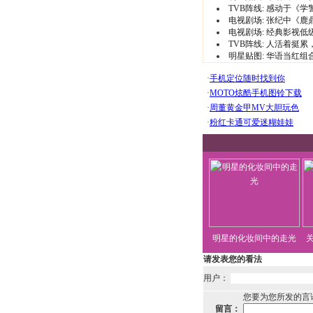
TVB阵线:
感动于《学
电视剧场:
张纪中《鹿
电视剧场:
经典影视低
TVB阵线:
人活着挺累
明星贴图:
华语当红组
明星的化妆间中的走光
请发表您的看法
用户：
您要为您所发的言
留言：