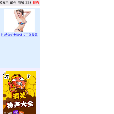
校友录
-
邮件
-
商城
-
BBS
-
搜狗