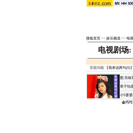
搜狐首页
>>
娱乐频道
>>
电视
电视剧场:
页面功能 【
我来说两句(
0
)
】
图:关
章子怡愿
小S婆
金巧巧