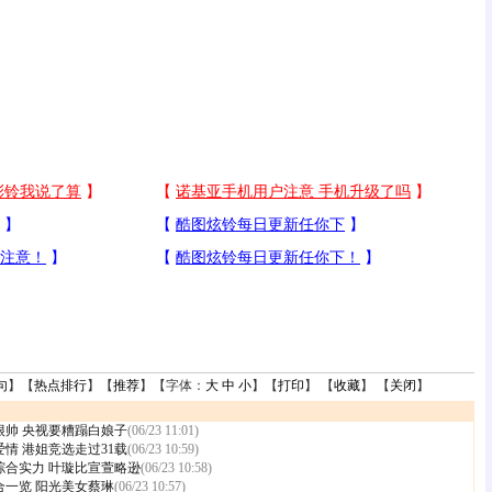
句
】【
热点排行
】【
推荐
】【字体：
大
中
小
】【
打印
】 【
收藏
】 【
关闭
】
很帅
央视要糟蹋白娘子
(06/23 11:01)
爱情
港姐竞选走过31载
(06/23 10:59)
旦综合实力
叶璇比宣萱略逊
(06/23 10:58)
合一览
阳光美女蔡琳
(06/23 10:57)