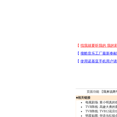
页面功能 【
我来说两
■
相关链接
电视剧场:
黄小明真的
TVB阵线:
高婕大勇的
TVB阵线:
TVB12花
明星贴图:
华语当红组