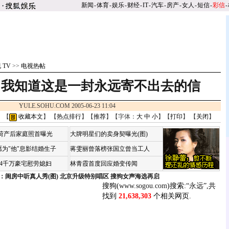
新闻
-
体育
-
娱乐
-
财经
-
IT
-
汽车
-
房产
-
女人
-
短信
-
彩信
-
 TV
>>
电视热帖
我知道这是一封永远寄不出去的信
YULE.SOHU.COM 2005-06-23 11:04
 【
收藏本文
】 【
热点排行
】【
推荐
】【字体：
大
中
小
】【
打印
】 【
关闭
】
咏荷产后家庭照首曝光
大牌明星们的卖身契曝光(图)
为"他"息影结婚生子
蒋雯丽曾落榜张国立曾当工人
婆4千万豪宅慰劳媳妇
林青霞首度回应婚变传闻
：闺房中听真人秀(图)
北京升级特别唱区 搜狗女声海选再启
搜狗(
www.sogou.com
)搜索:“
永远
”,共
找到
21,638,303
个相关网页.