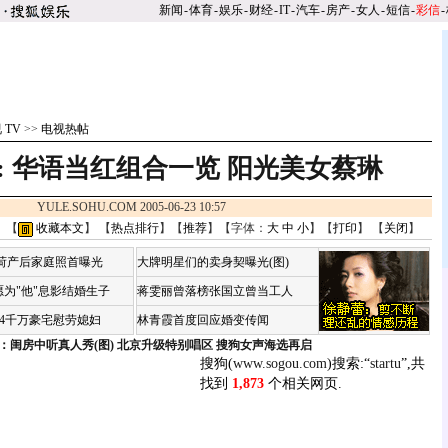
新闻
-
体育
-
娱乐
-
财经
-
IT
-
汽车
-
房产
-
女人
-
短信
-
彩信
-
 TV
>>
电视热帖
:
华语当红组合一览
阳光美女蔡琳
YULE.SOHU.COM 2005-06-23 10:57
 【
收藏本文
】 【
热点排行
】【
推荐
】【字体：
大
中
小
】【
打印
】 【
关闭
】
咏荷产后家庭照首曝光
大牌明星们的卖身契曝光(图)
为"他"息影结婚生子
蒋雯丽曾落榜张国立曾当工人
婆4千万豪宅慰劳媳妇
林青霞首度回应婚变传闻
：闺房中听真人秀(图)
北京升级特别唱区 搜狗女声海选再启
搜狗(
www.sogou.com
)搜索:“
startu
”,共
找到
1,873
个相关网页.