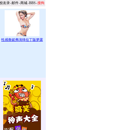
校友录
-
邮件
-
商城
-
BBS
-
搜狗