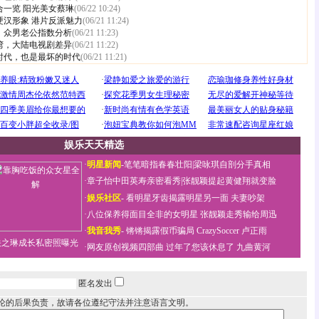
合一览
阳光美女蔡琳
(06/22 10:24)
硬汉形象
港片反派魅力
(06/21 11:24)
》众男老公指数分析
(06/21 11:23)
湾，大陆电视剧差异
(06/21 11:22)
时代，也是最坏的时代
(06/21 11:21)
娱乐天天精选
·
明星新闻
-
笔笔暗指春春壮阳
|
梁咏琪自剖分手真相
·
章子怡中田英寿亲密看秀
|
张靓颖提起黄健翔就变脸
·
娱乐社区
-
看明星牙齿揭露明星另一面
夫妻吵架
·
八位保养得面目全非的女明星
张靓颖走秀输给周迅
·
我音我秀
-
锵锵揭露假币骗局
CrazySoccer 卢正雨
关之琳成长私密照曝光
·
网友原创视频四部曲
过年了您该休息了
九曲黄河
匿名发出
论的后果负责，故请各位遵纪守法并注意语言文明。