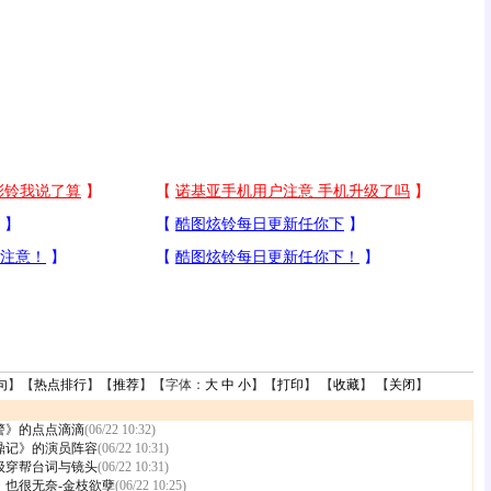
句
】【
热点排行
】【
推荐
】【字体：
大
中
小
】【
打印
】 【
收藏
】 【
关闭
】
警》的点点滴滴
(06/22 10:32)
鼎记》的演员阵容
(06/22 10:31)
级穿帮台词与镜头
(06/22 10:31)
，也很无奈-金枝欲孽
(06/22 10:25)