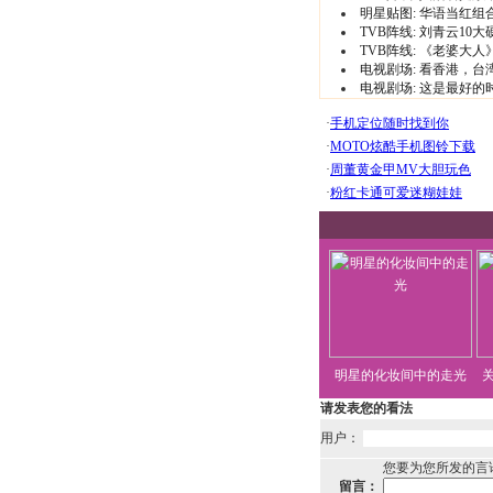
明星贴图:
华语当红组
TVB阵线:
刘青云10大
TVB阵线:
《老婆大人
电视剧场:
看香港，台
电视剧场:
这是最好的
明星的化妆间中的走光
请发表您的看法
用户：
您要为您所发的言
留言：