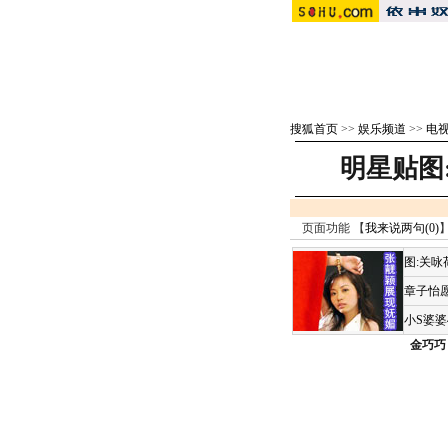
搜狐首页
>>
娱乐频道
>>
电视
明星贴图
页面功能 【
我来说两句(
0
)
】
图:关
章子怡愿
小S婆
金巧巧