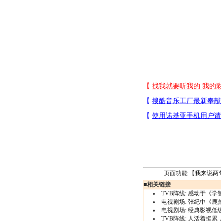
页面功能 【
我来说两
■
相关链接
TVB阵线:
感动于《学
电视剧场:
张纪中《鹿
电视剧场:
经典影视低
TVB阵线:
人活着挺累