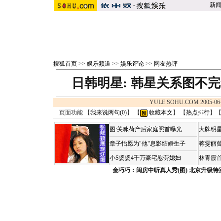
新
搜狐首页
>>
娱乐频道
>>
娱乐评论
>>
网友热评
日韩明星:
韩星关系图不完
YULE.SOHU.COM 2005-06
页面功能 【
我来说两句(
0
)
】 【
收藏本文
】 【
热点排行
】
图:关咏荷产后家庭照首曝光
大牌明星
章子怡愿为"他"息影结婚生子
蒋雯丽
小S婆婆4千万豪宅慰劳媳妇
林青霞
金巧巧：闺房中听真人秀(图)
北京升级特