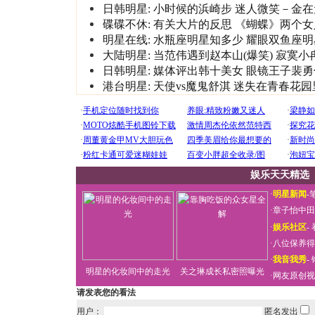
日韩明星:
小时候的浜崎步
迷人微笑－金在
碟碟不休:
有关大片的反思
《蝴蝶》两个女
明星在线:
水瓶座明星知多少
耀眼双鱼座明
大陆明星:
当范伟遇到赵本山(爆笑)
寂寞小
日韩明星:
媒体评出韩十美女
眼镜王子裴勇
港台明星:
天使vs魔鬼舒淇
迷失在青春花园
娱乐天天精选
·
明星新闻
-
·
章子怡中田
·
娱乐社区
-
·
八位保养得
·
我音我秀
-
明星的化妆间中的走光
关之琳成长私密照曝光
·
网友原创视
请发表您的看法
用户：
匿名发出