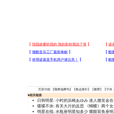
页面功能 【
我来说两句
】【
热点排行
】【
推荐
】【字体
■
相关链接
日韩明星:
小时的浜崎あゆみ
迷人微笑金在
碟碟不休:
有关大片的反思
《蝴蝶》两个女
明星在线:
水瓶座明星知多少
耀眼双鱼座明