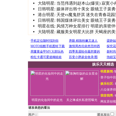
大陆明星:
当范伟遇到赵本山(爆笑)
寂寞小
日韩明星:
媒体评出韩十美女
眼镜王子裴勇
港台明星:
天使vs魔鬼舒淇
迷失在青春花园
日韩明星:
韩国煤体评出美女
眼镜王子裴勇
明星在线:
风情万种女星排行
明星的亲密伴
大陆明星:
藏服美女明星大比拼
天蝎座的美
娱乐天天精选
·
明星新闻
-
·
章子怡中田
·
娱乐社区
-
·
八位保养得
·
我音我秀
-
明星的化妆间中的走光
关之琳成长私密照曝光
·
网友原创视
请发表您的看法
用户：
匿名发出