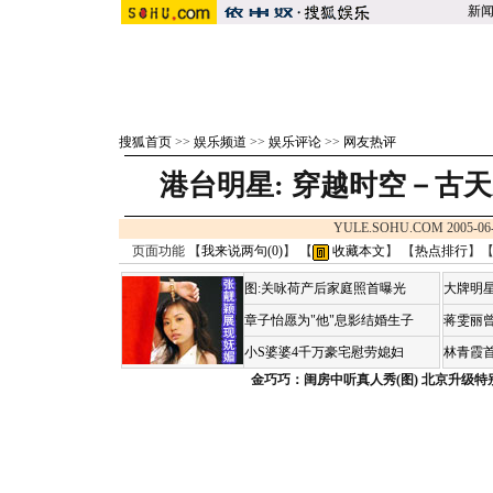
新
搜狐首页
>>
娱乐频道
>>
娱乐评论
>>
网友热评
港台明星:
穿越时空－古天
YULE.SOHU.COM 2005-06
页面功能 【
我来说两句(
0
)
】 【
收藏本文
】 【
热点排行
】
图:关咏荷产后家庭照首曝光
大牌明星
章子怡愿为"他"息影结婚生子
蒋雯丽
小S婆婆4千万豪宅慰劳媳妇
林青霞
金巧巧：闺房中听真人秀(图)
北京升级特