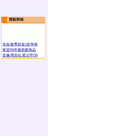
搜狐商城
化妆
|
春季彩妆5折争艳
家居
|
06年最抢眼饰品
音像
|
周杰伦:霍元甲D9