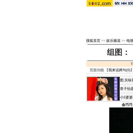
搜狐首页
>>
娱乐频道
>>
电视
组图：
Y
页面功能 【
我来说两句(
0
)
】
图:关
章子怡愿
小S婆
金巧巧