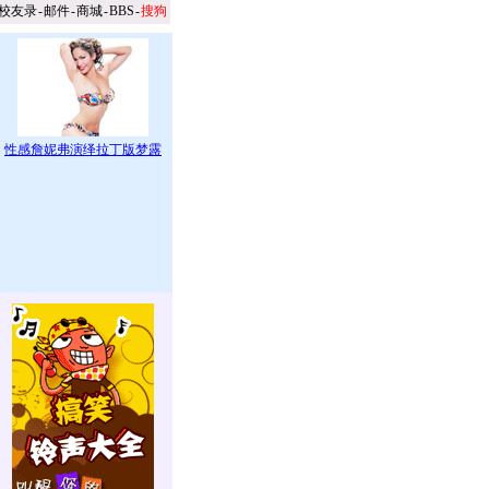
校友录
-
邮件
-
商城
-
BBS
-
搜狗