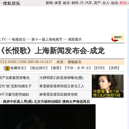
新闻
-
体育
-
娱乐
-
财经
-
IT
-
汽车
-
房产
-
女人
-
短信
-
彩信
-
 TV
>>
电视前沿
>>
第十一届上海电视节
>>
精彩图片
《长恨歌》上海新闻发布会-成龙
ULE.SOHU.COM 2005-06-14 14:17 来源：
搜狐娱乐
 【
收藏本文
】 【
热点排行
】【
推荐
】【字体：
大
中
小
】【
打印
】 【
关闭
】
咏荷产后家庭照首曝光
大牌明星们的卖身契曝光(图)
为"他"息影结婚生子
蒋雯丽曾落榜张国立曾当工人
婆4千万豪宅慰劳媳妇
林青霞首度回应婚变传闻
：闺房中听真人秀(图)
北京升级特别唱区 搜狗女声海选再启