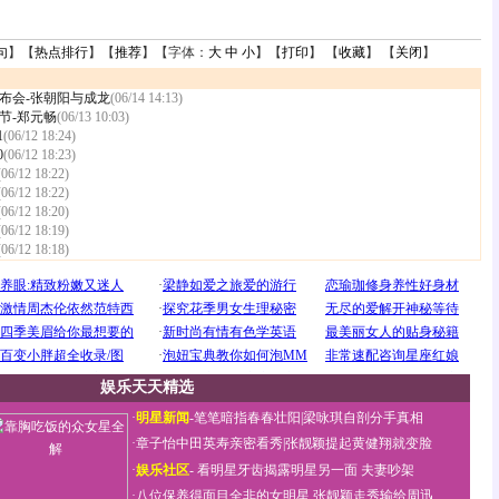
句
】【
热点排行
】【
推荐
】【字体：
大
中
小
】【
打印
】 【
收藏
】 【
关闭
】
布会-张朝阳与成龙
(06/14 14:13)
节-郑元畅
(06/13 10:03)
1
(06/12 18:24)
0
(06/12 18:23)
(06/12 18:22)
(06/12 18:22)
(06/12 18:20)
(06/12 18:19)
(06/12 18:18)
娱乐天天精选
·
明星新闻
-
笔笔暗指春春壮阳
|
梁咏琪自剖分手真相
·
章子怡中田英寿亲密看秀
|
张靓颖提起黄健翔就变脸
·
娱乐社区
-
看明星牙齿揭露明星另一面
夫妻吵架
·
八位保养得面目全非的女明星
张靓颖走秀输给周迅