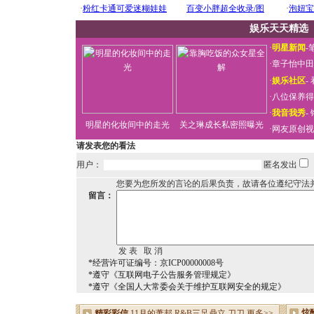
娱乐天天精选
·
明星新闻
-
·
章子怡中田
·
娱乐社区
-
·
八位保养得
·
我音我秀
-
明星的化妆间中的走光
关之琳成长私密照曝光
·
网友原创视
请发表您的看法
用户：
匿名发出
您要为您所发的言论的后果负责，故请各位遵纪守法
留言：
*经营许可证编号：京ICP00000008号
*遵守《互联网电子公告服务管理规定》
*遵守《全国人大常委会关于维护互联网安全的规定》