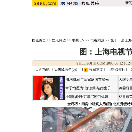
新
搜狐首页
>>
娱乐频道
>>
电视 TV
>>
电视前沿
>>
第十一届上海
图：上海电视节展
YULE.SOHU.COM 2005-06-12 1
页面功能 【
我来说两句(
0
)
】 【
收藏本文
】 【
热点排行
】
图:关咏荷产后家庭照首曝光
大牌明星
章子怡愿为"他"息影结婚生子
蒋雯丽
小S婆婆4千万豪宅慰劳媳妇
林青霞
金巧巧：闺房中听真人秀(图)
北京升级特