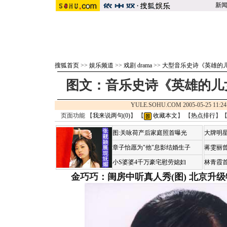
新
搜狐首页
>>
娱乐频道
>>
戏剧 drama
>>
大型音乐史诗《英雄的
图文：音乐史诗《英雄的儿
YULE.SOHU.COM 2005-05-25 1
页面功能 【
我来说两句(
0
)
】 【
收藏本文
】 【
热点排行
】
图:关咏荷产后家庭照首曝光
大牌明星
章子怡愿为"他"息影结婚生子
蒋雯丽
小S婆婆4千万豪宅慰劳媳妇
林青霞
金巧巧：闺房中听真人秀(图)
北京升级