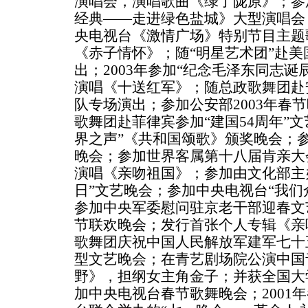
演唱会，演唱歌曲《绿了陇原》；参
经典——走进绿色盐城》大型演唱会
央电视台《激情广场》特别节目主题
《赤子情怀》；随“明星艺术团”赴
出；2003年参加“纪念毛泽东同志诞
演唱《十送红军》；随总政歌舞团赴
队专场演出；参加公安部2003年春
歌舞团赴菲律宾参加“建国54周年”
界之声”《共和国颂歌》颁奖晚会；参
晚会；参加世界客属第十八届肯亲大
演唱《亲吻祖国》；参加由文化部主办
日”文艺晚会；参加中央电视台“我们
参加中央军委慰问驻京老干部迎春文
节联欢晚会；发行首张个人专辑《亲吻
歌舞团庆祝中国人民解放军建军七十
型文艺晚会；在青艺剧场院公演中国
野》，担纲女主角金子；并获全国大
加中央电视台春节歌舞晚会；2001