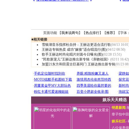
页面功能 【
我来说两句
】【
热点排行
】【
推荐
】【字体
■
相关链接
雪狼湖音乐指挥杜自持：王丽达更适合流行歌
(04/13 16:01
王丽达专辑热卖 成功“嫁接”适合唱流行(图)
(04/12 08:50)
歌手王丽达时尚化唱片封面今日曝光(图)
(02/28 15:51)
“民歌新宠儿”王丽达推出新专辑《亲吻祖国》
(02/11 16:42)
加盟21东方和田震古巨基同门 王丽达推出新专辑
(01/23 08
娱乐天天精选
·
明星新闻
-
·
章子怡中田
·
娱乐社区
-
·
八位保养得