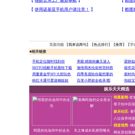
页面功能 【
我来说两句
】【
热点排行
】【
推荐
】【字
■
相关链接
娱乐天天精选
·
明星新闻
-
笔
·
章子怡中田
·
娱乐社区
-
看
·
八位保养得
·
我音我秀
-
锵
明星的化妆间中的走光
关之琳成长私密照曝光
·
网友原创视