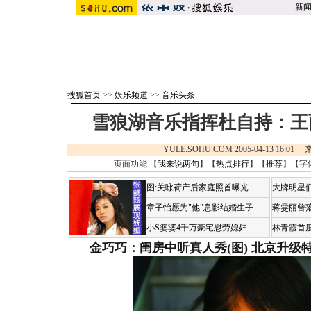
新
搜狐首页
>>
娱乐频道
>>
音乐头条
雪狼湖音乐指挥杜自持：王
YULE.SOHU.COM 2005-04-13 16:0
页面功能 【
我来说两句
】【
热点排行
】【
推荐
】【字
图:关咏荷产后家庭照首曝光
大牌明星们
章子怡愿为"他"息影结婚生子
蒋雯丽曾
小S婆婆4千万豪宅慰劳媳妇
林青霞首
金巧巧：闺房中听真人秀(图)
北京升级