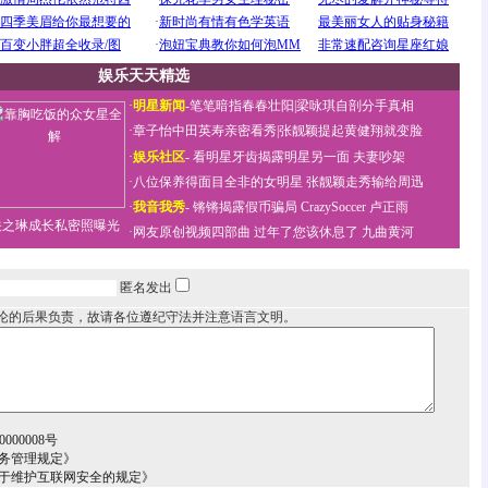
娱乐天天精选
·
明星新闻
-
笔笔暗指春春壮阳
|
梁咏琪自剖分手真相
·
章子怡中田英寿亲密看秀
|
张靓颖提起黄健翔就变脸
·
娱乐社区
-
看明星牙齿揭露明星另一面
夫妻吵架
·
八位保养得面目全非的女明星
张靓颖走秀输给周迅
·
我音我秀
-
锵锵揭露假币骗局
CrazySoccer 卢正雨
关之琳成长私密照曝光
·
网友原创视频四部曲
过年了您该休息了
九曲黄河
匿名发出
论的后果负责，故请各位遵纪守法并注意语言文明。
000008号
务管理规定》
关于维护互联网安全的规定》