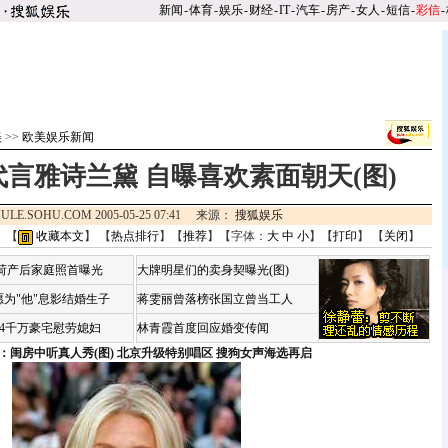
新闻
-
体育
-
娱乐
-
财经
-
IT
-
汽车
-
房产
-
女人
-
短信
-
彩信
-
美
>>
欧美娱乐新闻
言雅诗兰黛 自曝喜欢素面朝天(图)
ULE.SOHU.COM 2005-05-25 07:41 来源：
搜狐娱乐
 【
收藏本文
】 【
热点排行
】【
推荐
】【字体：
大
中
小
】【
打印
】 【
关闭
】
咏荷产后家庭照首曝光
大牌明星们的卖身契曝光(图)
为"他"息影结婚生子
蒋雯丽曾落榜张国立曾当工人
婆4千万豪宅慰劳媳妇
林青霞首度回应婚变传闻
：闺房中听真人秀(图)
北京升级特别唱区 搜狗女声海选再启