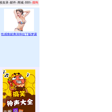
校友录
-
邮件
-
商城
-
BBS
-
搜狗