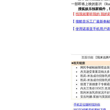
一部即将上映的影片《Runni
搜狐娱乐独家稿件，
页面功能 【
我来说两
■
相关链接
网民争睹帕丽斯喷血装扮
杰克逊娈童案花钱太多
凯莉-米洛成功切除乳
凯莉-米洛成功切除乳
烦透了新婚妻子专横霸
内夫兰售价1950万 杰
凯利米洛乳癌状况不好
安吉利娜-茱丽与英国前