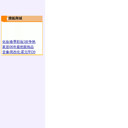
搜狐商城
化妆
|
春季彩妆5折争艳
家居
|
06年最抢眼饰品
音像
|
周杰伦:霍元甲D9