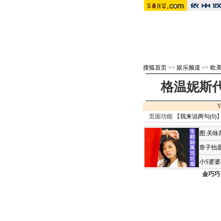
搜狐首页
>>
娱乐频道
>>
欧
格温妮斯代
Y
页面功能 【
我来说两句(
0
)
】
图:关
章子怡愿
小S婆
金巧巧