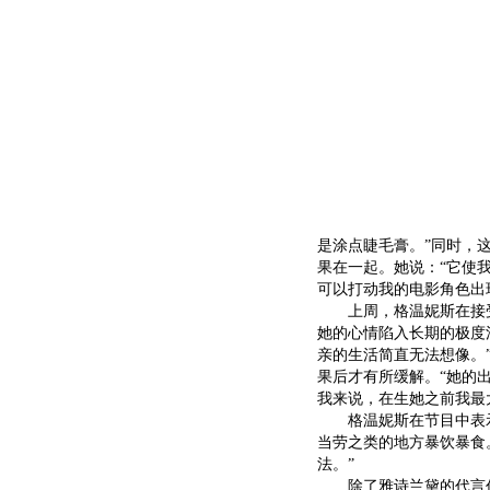
是涂点睫毛膏。”同时，
果在一起。她说：“它使
可以打动我的电影角色出
上周，格温妮斯在接受英
她的心情陷入长期的极度
亲的生活简直无法想像。
果后才有所缓解。“她的
我来说，在生她之前我最
格温妮斯在节目中表示
当劳之类的地方暴饮暴食
法。”
除了雅诗兰黛的代言任