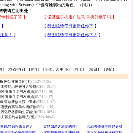
ng with Scissors》中也有她演出的角色。（阿力）
转载请注明出处！
句
】【
热点排行
】【
推荐
】【字体：
大
中
小
】【
打印
】 【
收藏
】 【
关闭
】
 网站被迫关闭(图)
(05/25 07:38)
 卖梦幻山庄来补诉讼费
(05/24 15:20)
癌肿瘤 重生后男友求婚
(05/24 14:49)
癌肿瘤 重生后男友求婚
(05/24 14:47)
道 查尔斯修道院中避难
(05/24 11:19)
克逊债台高筑卖农场(图)
(05/24 11:19)
 因化疗将影响生育能力
(05/24 10:54)
夫强尼约会被曝光(图)
(05/24 10:47)