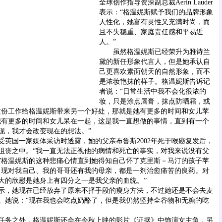
全球创作指导资深副总裁Aerin Lauder
表示：“格温妮斯赋予我们的品牌形象
人性化，她富有灵性又充满时尚，而
且不失稳重、家庭责任感和平易近
人。”
虽然格温妮斯已经荣升为雅诗兰
黛的新任形象代言人，但是她承认自
己更喜欢素面朝天的自然形象，而不
是浓妆艳抹的样子。格温妮斯告诉记
者说：“日常生活中我不会化很浓的
妆，只是涂点唇膏，抹点防晒霜，或
这份工作给格温妮斯带来另一个好处，那就是她有更多的时间和女儿苹
我有更多的时间和女儿呆在一起，这是我一直想做的事情，直到有一个
现，我才会改变现在的想法。”
国一家媒体采访时透露，她的父亲布鲁斯2002年死于喉癌复发后，
沮丧之中。“我一直无法正视他的病情和死亡的事实，对我来说没有父
”格温妮斯的这种悲痛心情直到她得知自己怀了克里斯－马汀的孩子苹
出现对我自己、我的哥哥还有我的母亲，都是一剂治愈痛苦的良药。对
大的欣慰是她身上有四分之一是我父亲的血统。”
，她现在已经放弃了原来不择手段的瘦身方法，不过她还是不会去麦
。她说：“现在我也会吃点奶酪了，但是我仍然坚持全谷物和无糖的吃
务之外，格温妮斯还会在今秋上映的影片《证据》中饰演女主角，另