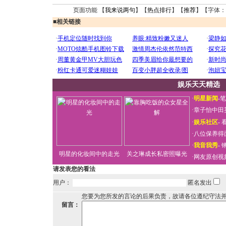
页面功能 【
我来说两句
】【
热点排行
】【
推荐
】【字体：
■
相关链接
娱乐天天精选
·
明星新闻
-
笔
·
章子怡中田
·
娱乐社区
-
看
·
八位保养得
·
我音我秀
-
明星的化妆间中的走光
关之琳成长私密照曝光
·
网友原创视
请发表您的看法
用户：
匿名发出
您要为您所发的言论的后果负责，故请各位遵纪守法
留言：