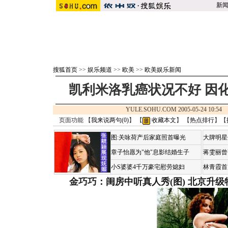
新
搜狐首页
>>
娱乐频道
>>
欧美
>>
欧美娱乐新闻
凯利米洛乳癌状况不好 因
YULE.SOHU.COM 2005-05-24 10:
页面功能 【
我来说两句(
0
)
】 【
收藏本文
】 【
热点排行
】【
图:关咏荷产后家庭照首曝光
大牌明星
章子怡愿为"他"息影结婚生子
蒋雯丽曾
小S婆婆4千万豪宅慰劳媳妇
林青霞首
金巧巧：闺房中听真人秀(图)
北京升级