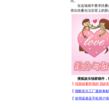
出。
在这场戏中要求扶桑在
突出扶桑光洁后背上的那
搜狐娱乐独家稿件，转