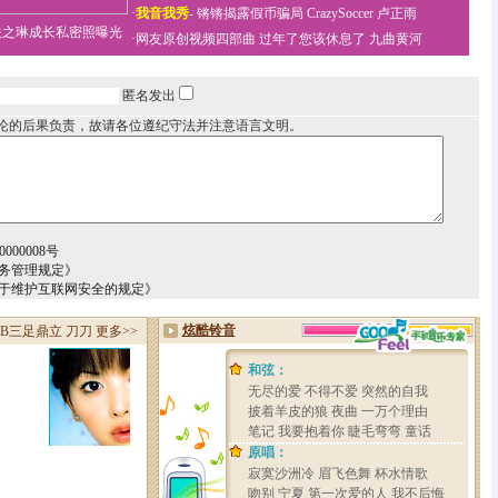
·
我音我秀
-
锵锵揭露假币骗局
CrazySoccer 卢正雨
关之琳成长私密照曝光
·
网友原创视频四部曲
过年了您该休息了
九曲黄河
匿名发出
论的后果负责，故请各位遵纪守法并注意语言文明。
000008号
务管理规定》
关于维护互联网安全的规定》