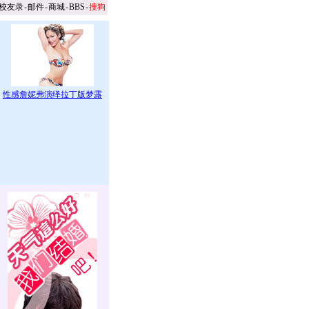
校友录
-
邮件
-
商城
-
BBS
-
搜狗