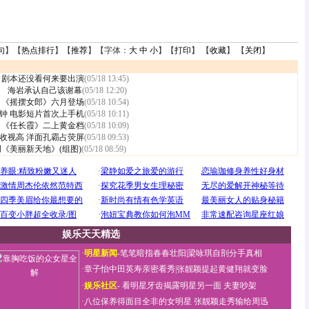
句
】【
热点排行
】【
推荐
】【字体：
大
中
小
】【
打印
】 【
收藏
】 【
关闭
】
 剧本还没看何来要出演
(05/18 13:45)
 海岩承认自己该谢幕
(05/18 12:20)
 《摇摆女郎》六月登场
(05/18 10:54)
钟 电影短片首次上手机
(05/18 10:11)
 《任长霞》二上黄金档
(05/18 10:09)
收视高 洋面孔霸占荧屏
(05/18 09:53)
《美丽新天地》(组图)
(05/18 08:59)
娱乐天天精选
·
明星新闻
-
笔笔暗指春春壮阳
|
梁咏琪自剖分手真相
·
章子怡中田英寿亲密看秀
|
张靓颖提起黄健翔就变脸
·
娱乐社区
-
看明星牙齿揭露明星另一面
夫妻吵架
·
八位保养得面目全非的女明星
张靓颖走秀输给周迅