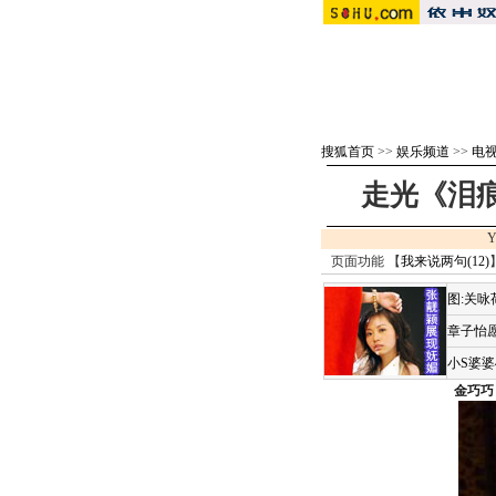
搜狐首页
>>
娱乐频道
>>
电视
走光《泪痕
Y
页面功能 【
我来说两句(
12
)
图:关
章子怡愿
小S婆
金巧巧