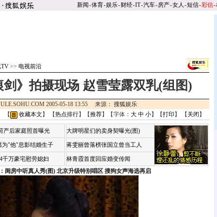
新闻
-
体育
-
娱乐
-
财经
-
IT
-
汽车
-
房产
-
女人
-
短信
-
彩信
-
TV
>>
电视前沿
剑》拍摄现场 赵雪莹露双乳(组图)
ULE.SOHU.COM 2005-05-18 13:55 来源：
搜狐娱乐
】 【
收藏本文
】 【
热点排行
】【
推荐
】【字体：
大
中
小
】【
打印
】 【
关闭
】
咏荷产后家庭照首曝光
大牌明星们的卖身契曝光(图)
为"他"息影结婚生子
蒋雯丽曾落榜张国立曾当工人
婆4千万豪宅慰劳媳妇
林青霞首度回应婚变传闻
：闺房中听真人秀(图)
北京升级特别唱区 搜狗女声海选再启