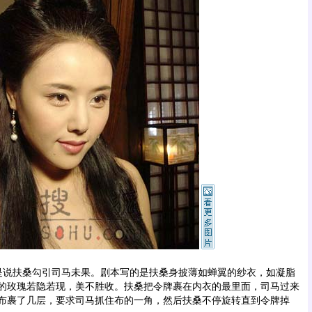
说扶桑勾引司马未果。剧本写的是扶桑身披薄如蝉翼的纱衣，如凝脂
的玫瑰若隐若现，美不胜收。扶桑把令牌裹在内衣的最里面，司马过来
布裹了几层，要求司马抓住布的一角，然后扶桑不停旋转直到令牌掉