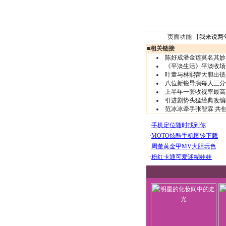
页面功能 【
我来说两
■
相关链接
陈好成潘金莲莫名其妙
《平淡生活》平淡收场
叶童与林熙蕾大胆出镜
八位新锐导演每人三分
上半年一套收视率最高
引进剧势头猛经典改编
范冰冰牵手张智霖 共创