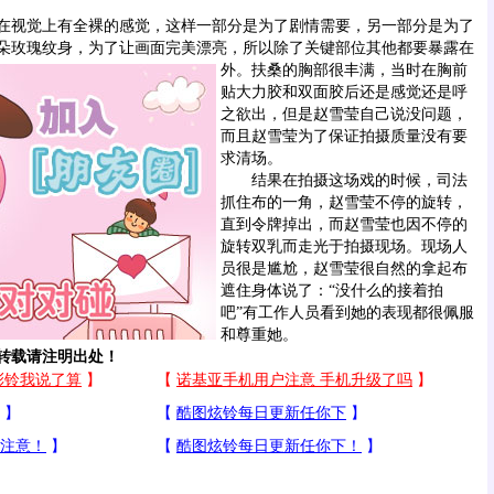
视觉上有全裸的感觉，这样一部分是为了剧情需要，另一部分是为了
朵玫瑰纹身，为了让画面完美漂亮，所以除了关键部位其他都要暴露在
外。
扶桑的胸部很丰满，当时在胸前
贴大力胶和双面胶后还是感觉还是呼
之欲出，但是赵雪莹自己说没问题，
而且赵雪莹为了保证拍摄质量没有要
求清场。
结果在拍摄这场戏的时候，司法
抓住布的一角，赵雪莹不停的旋转，
直到令牌掉出，而赵雪莹也因不停的
旋转双乳而走光于拍摄现场。现场人
员很是尴尬，赵雪莹很自然的拿起布
遮住身体说了：“没什么的接着拍
吧”有工作人员看到她的表现都很佩服
和尊重她。
载请注明出处！