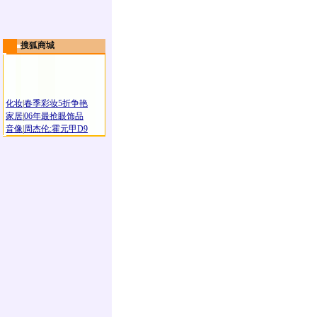
搜狐商城
化妆
|
春季彩妆5折争艳
家居
|
06年最抢眼饰品
音像
|
周杰伦:霍元甲D9