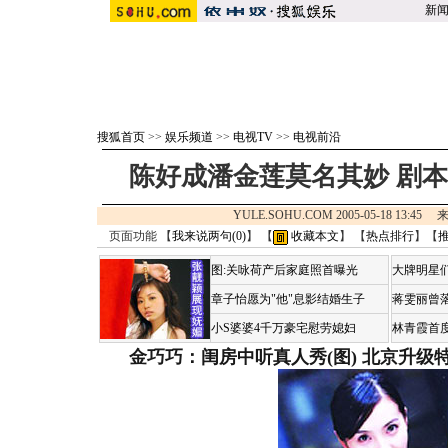
新
搜狐首页
>>
娱乐频道
>>
电视TV
>>
电视前沿
陈好成潘金莲莫名其妙 剧
YULE.SOHU.COM 2005-05-18 13:45
页面功能 【
我来说两句(
0
)
】 【
收藏本文
】 【
热点排行
】【
图:关咏荷产后家庭照首曝光
大牌明星们
章子怡愿为"他"息影结婚生子
蒋雯丽曾
小S婆婆4千万豪宅慰劳媳妇
林青霞首
金巧巧：闺房中听真人秀(图)
北京升级