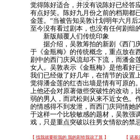
觉得陈好适合，并没有说陈好已经答
有点好笑。陈好九月份之前的档期都
金莲。”当被告知吴敦计划明年六月后
至今没有看过剧本，也没有任何剧组的
新版颠覆人们传统印象
据介绍，吴敦筹拍的新剧《西门庆
于《金瓶梅》的传统概念，重点放在
剧中的西门庆风流却不下流，而潘金
女人。吴敦表示《金瓶梅》是他看好已
我们已经做了好几年，在情节的设置
觉得潘金莲的红杏出墙是情有可原的。
上他还会对原著做些突破性的改动，
弱的男人，而武松则从来不近女色。
的情感得不到发泄，而西门庆同情她
于这样一个比较敏感的题材，吴敦强
戏，只是重点突破以往男女情欲的禁