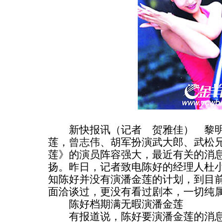
新快报讯（记者 贺雅佳） 黎明
莲，
曾志伟
、胡军扮演武大郎、武松
莲》的演员阵容强大，最近有关的消
扬。昨日，记者致电陈好的经理人杜
知陈好并没有演潘金莲的计划，到目
面洽谈过，更没有看过剧本，一切纯
陈好档期满无暇演潘金莲
有报道说，陈好要演潘金莲的消息