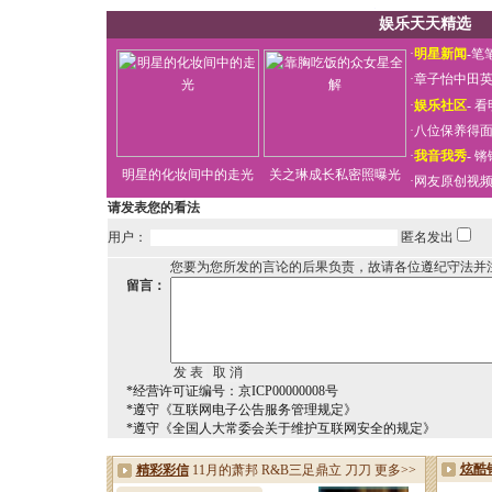
娱乐天天精选
·
明星新闻
-
笔
·
章子怡中田
·
娱乐社区
-
看
·
八位保养得
·
我音我秀
-
锵
明星的化妆间中的走光
关之琳成长私密照曝光
·
网友原创视
请发表您的看法
用户：
匿名发出
您要为您所发的言论的后果负责，故请各位遵纪守法并
留言：
*经营许可证编号：京ICP00000008号
*遵守《互联网电子公告服务管理规定》
*遵守《全国人大常委会关于维护互联网安全的规定》