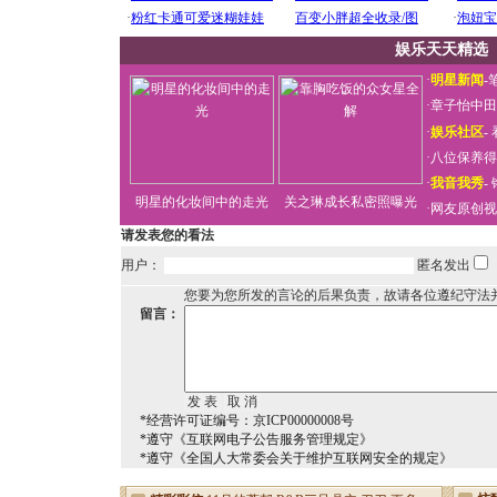
娱乐天天精选
·
明星新闻
-
·
章子怡中田
·
娱乐社区
-
·
八位保养得
·
我音我秀
-
明星的化妆间中的走光
关之琳成长私密照曝光
·
网友原创视
请发表您的看法
用户：
匿名发出
您要为您所发的言论的后果负责，故请各位遵纪守法
留言：
*经营许可证编号：京ICP00000008号
*遵守《互联网电子公告服务管理规定》
*遵守《全国人大常委会关于维护互联网安全的规定》