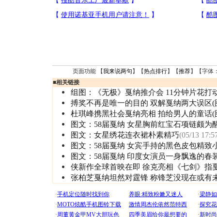
页面功能 【
我来说两句
】【
热点排行
】【
推荐
】【字体
■
相关链接
组图：《无极》戛纳推介会 11分钟片花打
搏奖不再是唯一的目的 双解戛纳两大误区(
杜琪峰携黑社会戛纳亮相 拍给男人的童话(
图文：58届戛纳 女星胸前红宝石项链颇为
图文：女星绣花连衣裙朴素精巧
(05/13 17:5
图文：58届戛纳 女宾手持的黑色皮包精致
图文：58届戛纳 印度女演员一身飘逸的春
侠新作全球首映在即 徐克亮相《七剑》指
张柏芝戛纳坦然对霆锋 称锋芝没现在或有