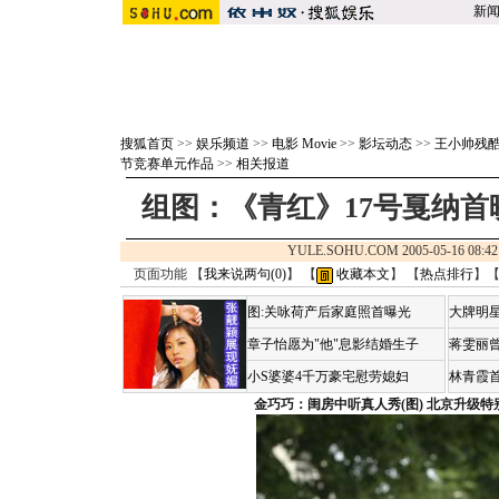
新
搜狐首页
>>
娱乐频道
>>
电影 Movie
>>
影坛动态
>>
王小帅残酷
节竞赛单元作品
>>
相关报道
组图：《青红》17号戛纳首
YULE.SOHU.COM 2005-05-16 0
页面功能 【
我来说两句(
0
)
】 【
收藏本文
】 【
热点排行
】
图:关咏荷产后家庭照首曝光
大牌明星
章子怡愿为"他"息影结婚生子
蒋雯丽
小S婆婆4千万豪宅慰劳媳妇
林青霞
金巧巧：闺房中听真人秀(图)
北京升级特