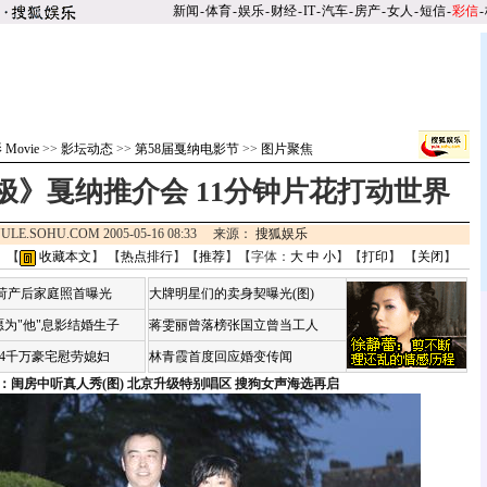
新闻
-
体育
-
娱乐
-
财经
-
IT
-
汽车
-
房产
-
女人
-
短信
-
彩信
-
Movie
>>
影坛动态
>>
第58届戛纳电影节
>>
图片聚焦
极》戛纳推介会 11分钟片花打动世界
ULE.SOHU.COM 2005-05-16 08:33 来源：
搜狐娱乐
 【
收藏本文
】 【
热点排行
】【
推荐
】【字体：
大
中
小
】【
打印
】 【
关闭
】
咏荷产后家庭照首曝光
大牌明星们的卖身契曝光(图)
为"他"息影结婚生子
蒋雯丽曾落榜张国立曾当工人
婆4千万豪宅慰劳媳妇
林青霞首度回应婚变传闻
：闺房中听真人秀(图)
北京升级特别唱区 搜狗女声海选再启