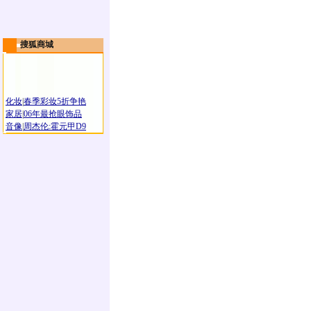
搜狐商城
化妆
|
春季彩妆5折争艳
家居
|
06年最抢眼饰品
音像
|
周杰伦:霍元甲D9