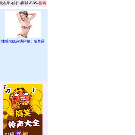
校友录
-
邮件
-
商城
-
BBS
-
搜狗