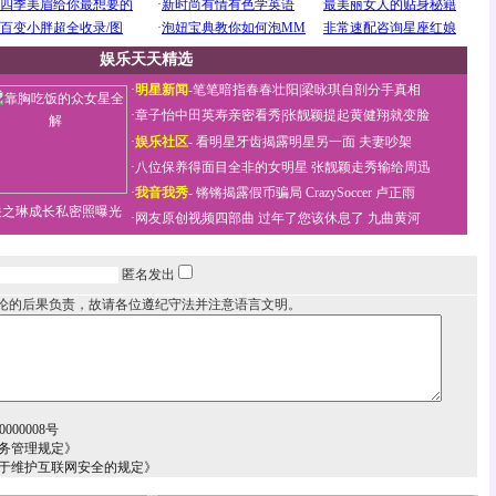
娱乐天天精选
·
明星新闻
-
笔笔暗指春春壮阳
|
梁咏琪自剖分手真相
·
章子怡中田英寿亲密看秀
|
张靓颖提起黄健翔就变脸
·
娱乐社区
-
看明星牙齿揭露明星另一面
夫妻吵架
·
八位保养得面目全非的女明星
张靓颖走秀输给周迅
·
我音我秀
-
锵锵揭露假币骗局
CrazySoccer 卢正雨
关之琳成长私密照曝光
·
网友原创视频四部曲
过年了您该休息了
九曲黄河
匿名发出
论的后果负责，故请各位遵纪守法并注意语言文明。
000008号
务管理规定》
关于维护互联网安全的规定》