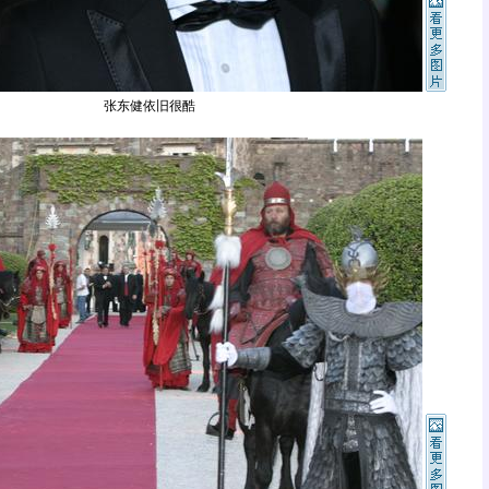
张东健依旧很酷