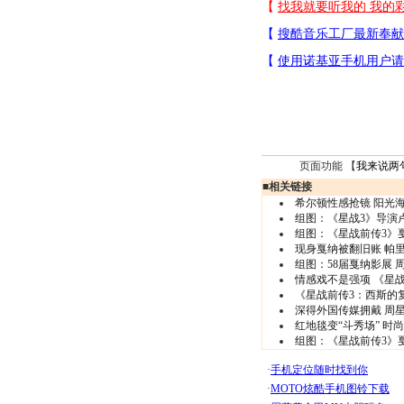
页面功能 【
我来说两
■
相关链接
希尔顿性感抢镜 阳光海
组图：《星战3》导演
组图：《星战前传3》
现身戛纳被翻旧账 帕里
组图：58届戛纳影展
情感戏不是强项 《星
《星战前传3：西斯的
深得外国传媒拥戴 周星
红地毯变“斗秀场” 时
组图：《星战前传3》