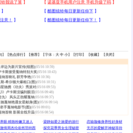
句
】【
热点排行
】【
推荐
】【字体：
大
中
小
】【
打印
】 【
收藏
】 【
关闭
】
岸边为新片宣传(组图)
(05/16 10:59)
卢卡斯接受戛纳特别大奖
(05/16 10:43)
戛纳首映礼 群芳争艳
(05/16 10:36)
斯-希尔顿大爆粗口(图)
(05/16 10:31)
 周星驰携《功夫》秀派对
(05/16 09:53)
战3》卢卡斯没骗到眼泪
(05/16 09:48)
复仇》 风头正劲耀戛纳
(05/16 09:37)
驰戛纳艳遇女星献身(图)
(05/16 09:14)
尚牵手戛纳电影节(图)
(05/16 09:01)
戛纳首映 影展全线升温
(05/16 08:54)