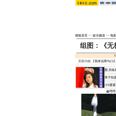
搜狐首页
>>
娱乐频道
>>
电影 
组图：《无
Y
页面功能 【
我来说两句(
3
)
】
图:关
章子怡愿
小S婆
金巧巧