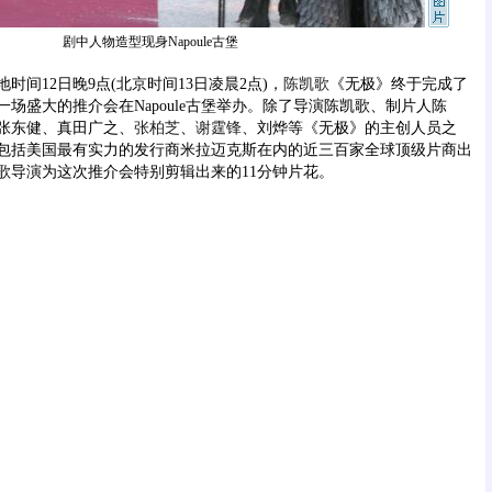
剧中人物造型现身Napoule古堡
12日晚9点(北京时间13日凌晨2点)，
陈凯歌
《无极》终于完成了
场盛大的推介会在Napoule古堡举办。除了导演陈凯歌、制片人陈
张东健、真田广之、
张柏芝
、
谢霆锋
、刘烨等《无极》的主创人员之
包括美国最有实力的发行商米拉迈克斯在内的近三百家全球顶级片商出
歌导演为这次推介会特别剪辑出来的11分钟片花。