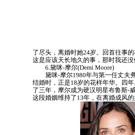
了尽头，离婚时她24岁。回首往事的
这是应该天长地久的事，那时我还没
6.黛咪-摩尔(Demi Moore)
黛咪-摩尔1980年与第一任丈夫弗里迪-摩
结婚时，正是18岁的花样年华。四
了三年，摩尔成为硬汉明星布鲁斯-威利斯(B
这段婚姻维持了13年，在离婚成风