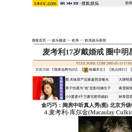
新
搜狐首页
>>
娱乐频道
>>
欧美
>>
欧美娱乐新闻
麦考利17岁戴婚戒 圈中明
YULE.SOHU.COM 2005-05-13 1
页面功能 【
我来说两句(
0
)
】 【
收藏本文
】 【
热点排行
】
图:关咏荷产后家庭照首曝光
大牌明星
章子怡愿为"他"息影结婚生子
蒋雯丽
小S婆婆4千万豪宅慰劳媳妇
林青霞
金巧巧：闺房中听真人秀(图)
北京升级
4.麦考利-库尔金(Macaulay Culkin