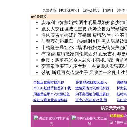
页面功能 【
我来说两句
】【
热点排行
】【
推荐
】【字体
■
相关链接
麦考利17岁戴婚戒 圈中明星早婚知多少(组
跟女人交往坦诚性重要 汤姆克鲁斯想娶蝙
否认安吉丽娜破坏其婚姻 皮特怒斥：不实
与警察公路飙车 《尖峰时刻》黑人男星被
卡梅隆被曝红杏出墙 和有妇之夫街头热吻(
布拉德-皮特搬家到伦敦西郊 距安吉利娜更
组图：胸前春光令人忍俊不禁-以假乱真的
娈童案重要证人麦考利：杰克逊从没猥亵
莎朗-斯通再次借腹生子 又收养一名刚出生
娱乐天天精选
·
明星新闻
-
·
章子怡中田