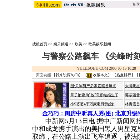
新
搜狐首页
>>
娱乐频道
>>
欧美
>>
欧美娱乐新闻
与警察公路飙车 《尖峰时
YULE.SOHU.COM 2005-05-13 10:
页面功能 【
我来说两句(
0
)
】 【
收藏本文
】 【
热点排行
】【
图:关咏荷产后家庭照首曝光
大牌明星
章子怡愿为"他"息影结婚生子
蒋雯丽曾
小S婆婆4千万豪宅慰劳媳妇
林青霞首
金巧巧：闺房中听真人秀(图)
北京升级
中新网5月13日电 据中广新闻网
中和成龙携手演出的美国黑人男星克
取缔，在公路上演出飞车追逐，被法