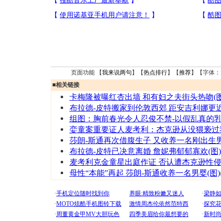
页面功能 【
我来说两句
】【
热点排行
】【
推荐
】【字体：
■
相关链接
卡梅隆被曝红杏出墙 和有妇之夫街头热吻(图
布拉德-皮特搬家到伦敦西郊 距安吉利娜更
组图：胸前春光令人忍俊不禁-以假乱真的
娈童案重要证人麦考利：杰克逊从没猥亵过
莎朗-斯通再次借腹生子 又收养一名刚出生
布拉德-皮特已决意离婚 詹妮弗郁郁寡欢(图)
麦考利克金童星出庭作证 否认遭杰克逊性
母性“本能”再起 莎朗-斯通收养一名男婴(图)