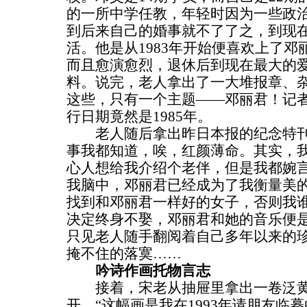
的一所中学任教，年轻时因为一些政
到后来自己的婚事就不了了之，到现在
活。他是从1983年开始便喜欢上了
而且愈演愈烈，退休后到现在最大的
料。说完，老人拿出了一大堆报章、
这些，只有一个主题——邓丽君！记
行日期竟然是1985年。
老人随后拿出昨日本报的纪念特刊
事我都知道，唉，红颜薄命。其实，
心人想给我介绍个老伴，但是我都婉
我脑中，邓丽君已经成为了我衡量美
找到和邓丽君一样好的女子，否则我
决定终身不娶，邓丽君和她的音乐便是
只见老人随手翻阅着自己多年以来的
掩不住的落寞……
吟诗作画托物言志
接着，宋老从抽屉里拿出一卷泛黄
开，“这幅画是我在1993年请朋友临