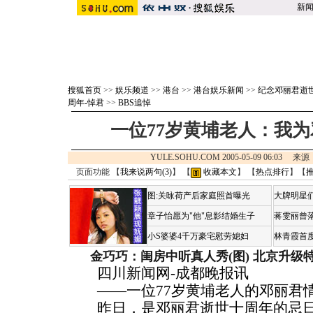
新
搜狐首页
>>
娱乐频道
>>
港台
>>
港台娱乐新闻
>>
纪念邓丽君逝
周年-悼君
>>
BBS追悼
一位77岁黄埔老人：我
YULE.SOHU.COM 2005-05-09 06:03 来
页面功能 【
我来说两句(
3
)
】 【
收藏本文
】 【
热点排行
】【
图:关咏荷产后家庭照首曝光
大牌明星们
章子怡愿为"他"息影结婚生子
蒋雯丽曾
小S婆婆4千万豪宅慰劳媳妇
林青霞首
金巧巧：闺房中听真人秀(图)
北京升级
四川新闻网-成都晚报讯
——一位77岁黄埔老人的邓丽君
昨日，是邓丽君逝世十周年的忌日，