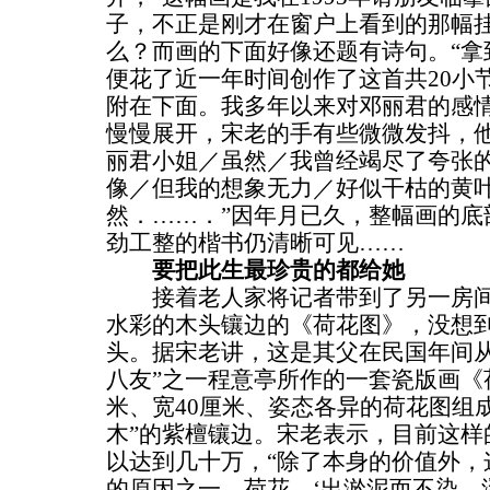
子，不正是刚才在窗户上看到的那幅
么？而画的下面好像还题有诗句。“拿
便花了近一年时间创作了这首共20小
附在下面。我多年以来对邓丽君的感情
慢慢展开，宋老的手有些微微发抖，他
丽君小姐／虽然／我曾经竭尽了夸张
像／但我的想象无力／好似干枯的黄
然．……．”因年月已久，整幅画的底
劲工整的楷书仍清晰可见……
要把此生最珍贵的都给她
接着老人家将记者带到了另一房间
水彩的木头镶边的《荷花图》，没想
头。据宋老讲，这是其父在民国年间从
八友”之一程意亭所作的一套瓷版画《
米、宽40厘米、姿态各异的荷花图组
木”的紫檀镶边。宋老表示，目前这样
以达到几十万，“除了本身的价值外，
的原因之一。荷花，‘出淤泥而不染，