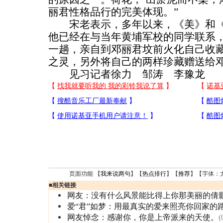
丽君性格品行的完美体现。”
宋老表示，多年以来，《美》和《
他已经在与当年黄埔军校的同学联系
一趟，亲自到邓丽君坟前火化自己收
之灵，另外将自己的两样珍藏赠送给
见习记者徐力 邹涛 李豫龙
页面功能 【
我来说两句
】【
热点排行
】【
推荐
】【字体：
■
相关链接
网友：没有什么风景能比得上你那美丽的倩
爱“君”如梦：用最真实的爱来照亮你回家的
网友悼念：感谢你，你是上帝派来的天使。
(