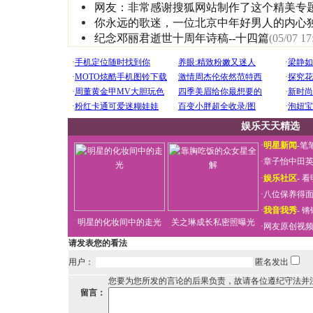
网友：非常感谢搜狐网站制作了这个精美专
你永远的歌迷，一位北京中年好男人的内心
纪念邓丽君逝世十周年诗稿--十四篇
(05/07 17
娱乐天天精选
·
明星新闻
-
笔
·
章子怡中田
·
娱乐社区
-
看
·
八位保养得
·
我音我秀
-
锵
明星的化妆间中的走光
关之琳成长私密照曝光
·
网友原创视
请发表您的看法
用户：
匿名发出
您要为您所发的言论的后果负责，故请各位遵纪守法并
留言：