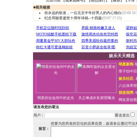
页面功能 【
我来说两句
】【
热点排行
】【
推荐
】【字体
■
相关链接
你永远的歌迷，一位北京中年好男人的内心独白
(05/08 16:
纪念邓丽君逝世十周年诗稿--十四篇
(05/07 17:35)
娱乐天天精选
·
明星新闻
-
·
章子怡中田
·
娱乐社区
-
·
八位保养得
·
我音我秀
-
明星的化妆间中的走光
关之琳成长私密照曝光
·
网友原创视
请发表您的看法
用户：
匿名发出
您要为您所发的言论的后果负责，故请各位遵纪守法
留言：