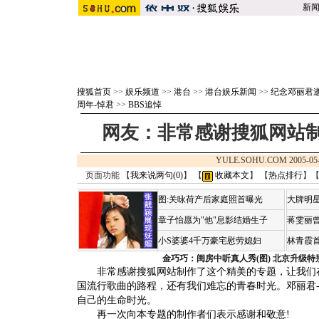
新
搜狐首页
>>
娱乐频道
>>
港台
>>
港台娱乐新闻
>>
纪念邓丽君
周年-悼君
>>
BBS追悼
网友：非常感谢搜狐网站
YULE.SOHU.COM 2005-05
页面功能 【
我来说两句(
0
)
】 【
收藏本文
】 【
热点排行
】
图:关咏荷产后家庭照首曝光
大牌明星
章子怡愿为"他"息影结婚生子
蒋雯丽
小S婆婆4千万豪宅慰劳媳妇
林青霞
金巧巧：闺房中听真人秀(图)
北京升级特
非常感谢搜狐网站制作了这个精美的专题，让我们在
国流行歌曲的路程，还有我们难忘的青春时光。邓丽君-
自己的生命时光。
再一次向本专题的制作者们表示感谢和敬意!