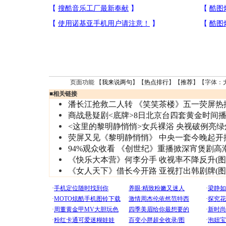
页面功能 【
我来说两句
】【
热点排行
】【
推荐
】【字体：
■
相关链接
潘长江抢救二人转 《笑笑茶楼》五一荧屏热
商战悬疑剧<底牌>8日北京台四套黄金时间
<这里的黎明静悄悄>女兵裸浴 央视破例亮绿
荧屏又见《黎明静悄悄》 中央一套今晚起开
94%观众收看 《创世纪》重播掀深宵煲剧高
《快乐大本营》何李分手 收视率不降反升(图
《女人天下》借长今开路 亚视打出韩剧牌(图