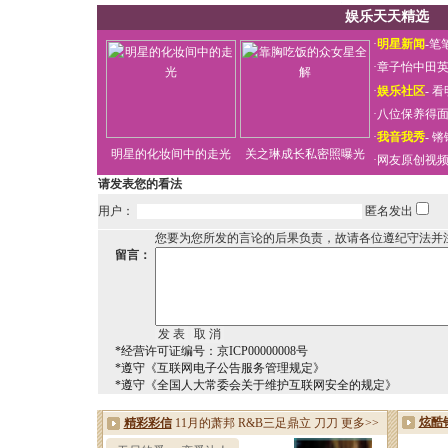
娱乐天天精选
·
明星新闻
-
笔
·
章子怡中田
·
娱乐社区
-
看
·
八位保养得
·
我音我秀
-
锵
明星的化妆间中的走光
关之琳成长私密照曝光
·
网友原创视
请发表您的看法
用户：
匿名发出
您要为您所发的言论的后果负责，故请各位遵纪守法并
留言：
*经营许可证编号：京ICP00000008号
*遵守《互联网电子公告服务管理规定》
*遵守《全国人大常委会关于维护互联网安全的规定》