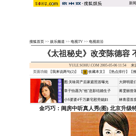
新
搜狐首页
>>
娱乐频道
>>
电视TV
>>
电视前沿
《太祖秘史》改变陈德容 
YULE.SOHU.COM 2005-05-06 11:54
页面功能 【
我来说两句(
2
)
】 【
收藏本文
】 【
热点排行
】【
图:关咏荷产后家庭照首曝光
大牌明星们
章子怡愿为"他"息影结婚生子
蒋雯丽曾
小S婆婆4千万豪宅慰劳媳妇
林青霞首
金巧巧：闺房中听真人秀(图)
北京升级