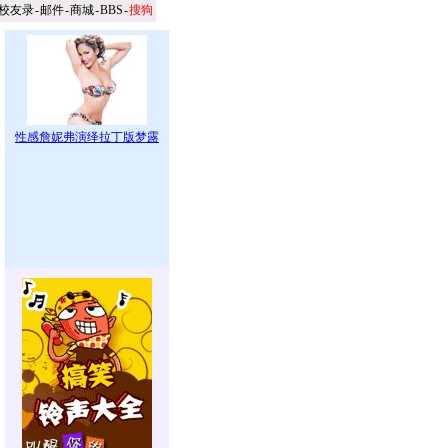
校友录
-
邮件
-
商城
-
BBS
-
搜狗