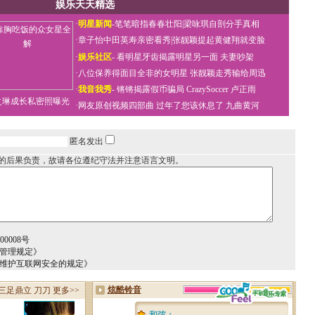
娱乐天天精选
·
明星新闻
-
笔笔暗指春春壮阳
|
梁咏琪自剖分手真相
·
章子怡中田英寿亲密看秀
|
张靓颖提起黄健翔就变脸
·
娱乐社区
-
看明星牙齿揭露明星另一面
夫妻吵架
·
八位保养得面目全非的女明星
张靓颖走秀输给周迅
·
我音我秀
-
锵锵揭露假币骗局
CrazySoccer 卢正雨
之琳成长私密照曝光
·
网友原创视频四部曲
过年了您该休息了
九曲黄河
匿名发出
的后果负责，故请各位遵纪守法并注意语言文明。
0008号
务管理规定》
于维护互联网安全的规定》