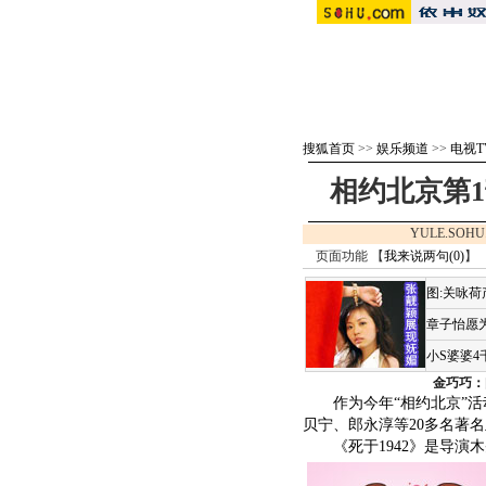
搜狐首页
>>
娱乐频道
>>
电视T
相约北京第1
YULE.SOHU
页面功能 【
我来说两句(
0
)
】 
图:关咏
章子怡愿为
小S婆婆
金巧巧：
作为今年“相约北京”活动
贝宁、郎永淳等20多名著
《死于1942》是导演木