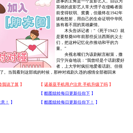
故事的主角是一个皮影艺人。自以为
英雄的皮影艺人常大愣子在侵略者面
前变得软弱、窝囊，但最终在1942年
拔枪怒射，用自己的生命证明中华民
族有着不屈的英雄豪情。
木头告诉记者：“《死于1942》就
是要祭奠60年前那些反法西斯的义士
们，把这种记忆化作推动和平的力
量。”
央视名嘴们为该剧献言献策，撒
贝宁兴奋地说：“我曾经是个话剧爱好
者，上大学时疯狂地爱着话剧。但很
了。当我看到这部戏的时候，那种对戏剧久违的感情全部都回来