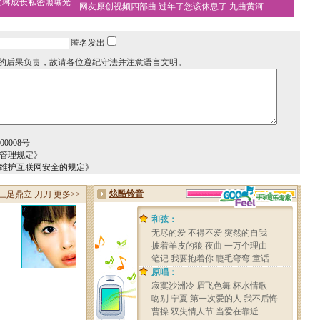
之琳成长私密照曝光
·
网友原创视频四部曲
过年了您该休息了
九曲黄河
匿名发出
的后果负责，故请各位遵纪守法并注意语言文明。
0008号
务管理规定》
于维护互联网安全的规定》