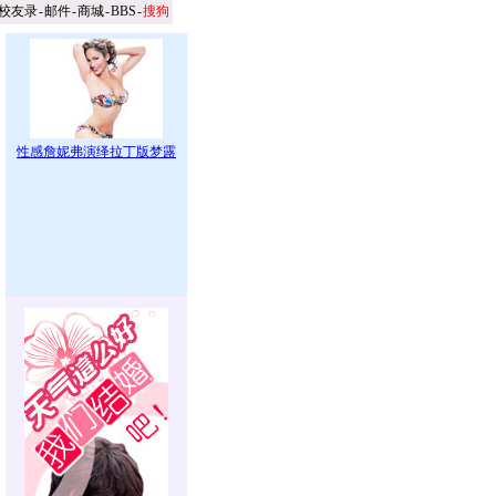
校友录
-
邮件
-
商城
-
BBS
-
搜狗