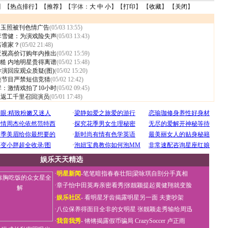
】【
热点排行
】【
推荐
】【字体：
大
中
小
】【
打印
】 【
收藏
】 【
关闭
】
 玉照被刊色情广告
(05/03 13:55)
李雪健：为演戏险失声
(05/03 13:43)
落谁家？
(05/02 21:48)
亚视高价订购年内推出
(05/02 15:59)
糙 内地明星贵得离谱
(05/02 15:48)
演回应观众质疑(图)
(05/02 15:20)
类节目严禁短信竞猜
(05/02 12:42)
群：激情戏拍了10小时
(05/02 09:45)
急返工千里召回演员
(05/01 17:48)
娱乐天天精选
·
明星新闻
-
笔笔暗指春春壮阳
|
梁咏琪自剖分手真相
·
章子怡中田英寿亲密看秀
|
张靓颖提起黄健翔就变脸
·
娱乐社区
-
看明星牙齿揭露明星另一面
夫妻吵架
·
八位保养得面目全非的女明星
张靓颖走秀输给周迅
·
我音我秀
-
锵锵揭露假币骗局
CrazySoccer 卢正雨