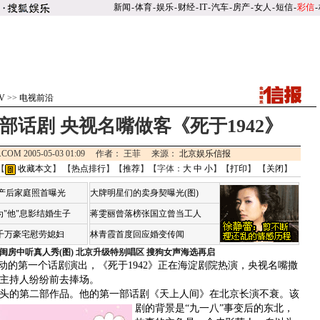
新闻
-
体育
-
娱乐
-
财经
-
IT
-
汽车
-
房产
-
女人
-
短信
-
彩信
-
V
>>
电视前沿
部话剧 央视名嘴做客《死于1942》
.COM 2005-05-03 01:09 作者： 王菲 来源：
北京娱乐信报
【
收藏本文
】 【
热点排行
】【
推荐
】【字体：
大
中
小
】【
打印
】 【
关闭
】
荷产后家庭照首曝光
大牌明星们的卖身契曝光(图)
"他"息影结婚生子
蒋雯丽曾落榜张国立曾当工人
4千万豪宅慰劳媳妇
林青霞首度回应婚变传闻
闺房中听真人秀(图)
北京升级特别唱区 搜狗女声海选再启
的第一个话剧演出，《死于1942》正在海淀剧院热演，央视名嘴撒
名主持人纷纷前去捧场。
头的第二部作品。他的第一部话剧《天上人间》在北京长演不衰。
该
剧的背景是“九一八”事变后的东北，