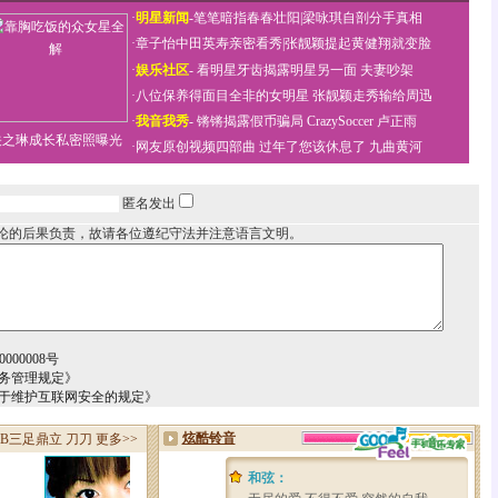
·
明星新闻
-
笔笔暗指春春壮阳
|
梁咏琪自剖分手真相
·
章子怡中田英寿亲密看秀
|
张靓颖提起黄健翔就变脸
·
娱乐社区
-
看明星牙齿揭露明星另一面
夫妻吵架
·
八位保养得面目全非的女明星
张靓颖走秀输给周迅
·
我音我秀
-
锵锵揭露假币骗局
CrazySoccer 卢正雨
关之琳成长私密照曝光
·
网友原创视频四部曲
过年了您该休息了
九曲黄河
匿名发出
论的后果负责，故请各位遵纪守法并注意语言文明。
000008号
务管理规定》
关于维护互联网安全的规定》