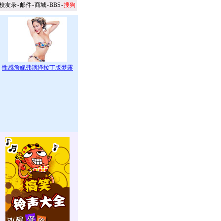
校友录
-
邮件
-
商城
-
BBS
-
搜狗