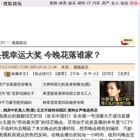
新闻
-
体育
-
娱乐
-
财经
-
IT
-
汽车
-
房产
-
女人
-
短信
-
彩信
-
TV
>>
电视前沿
央视幸运大奖 今晚花落谁家？
ULE.SOHU.COM 2005-05-02 21:48 来源：
搜狐娱乐
 【
收藏本文
】 【
热点排行
】【
推荐
】【字体：
大
中
小
】【
打印
】 【
关闭
】
咏荷产后家庭照首曝光
大牌明星们的卖身契曝光(图)
为"他"息影结婚生子
蒋雯丽曾落榜张国立曾当工人
婆4千万豪宅慰劳媳妇
林青霞首度回应婚变传闻
：闺房中听真人秀(图)
北京升级特别唱区 搜狗女声海选再启
电视台的旗舰综艺栏目《欢乐中国行》在央视一号演播大厅成功直播
台主题为“劳动最光荣”的综艺晚会。尽管由于此前直播的本年度“CCTV
得不临时向后顺延了本次晚会的直播时段，然而晚会精良的编排、巧妙
电视机前观众的热烈反响。
在晚会播出的短短一小时内，收到与晚会交