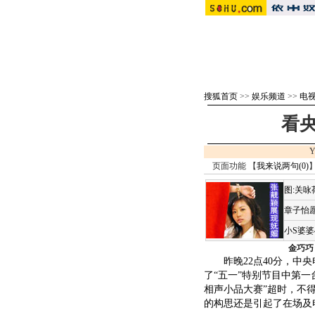
搜狐首页
>>
娱乐频道
>>
电视
看
Y
页面功能 【
我来说两句(
0
)
】
图:关
章子怡愿
小S婆
金巧巧
昨晚22点40分，中央
了“五一”特别节目中第一
相声小品大赛”超时，不
的构思还是引起了在场及