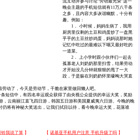
流互动并参与讨论“劳动最光荣”这一
晚会主题的手机短信就有11万八千条
之多，且内容大多诙谐幽默，十分有
趣。例如：
1． 小时候，妈妈生病了，我用
厨房里仅剩的土豆和鸡蛋炒了一盘黑
乎乎的土豆丝炒鸡蛋，妈妈说那时她
记忆中吃过的最难以下咽又最好吃的
一道菜。
2． 上小学时跟小伙伴们一起去
孤寡老人刘奶奶那里扫雪，结果劳动
才开始没几分钟就狠狠的甩了一大
跤，于是躲在刘奶奶怀里嚎啕大哭直
劳动了，今天是劳动节，干脆在家里做回懒人吧。
条短信中，有四名幸运观众获得了由央视公众提供的幸运大奖，奖励
游，云南丽江直飞四日游，韩国五日游和美国夏威夷六日游。今晚的晚
届时仍将有神秘大奖送出，让我们拭目以待，看今晚幸运大奖，花落谁