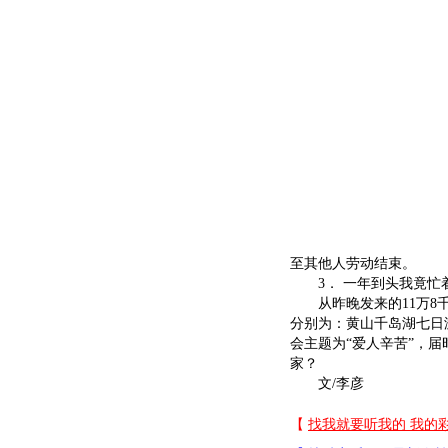
至其他人劳动结束。
3． 一年到头我竟忙着
从昨晚发来的11万8千
分别为：黄山千岛湖七日
会主题为“爱人辛苦”，
家？
文/李彦