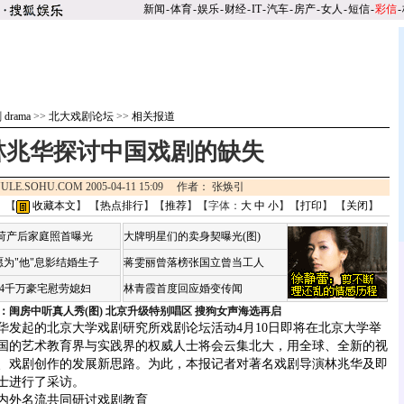
新闻
-
体育
-
娱乐
-
财经
-
IT
-
汽车
-
房产
-
女人
-
短信
-
彩信
-
drama
>>
北大戏剧论坛
>>
相关报道
林兆华探讨中国戏剧的缺失
ULE.SOHU.COM 2005-04-11 15:09 作者： 张焕引
 【
收藏本文
】 【
热点排行
】【
推荐
】【字体：
大
中
小
】【
打印
】 【
关闭
】
咏荷产后家庭照首曝光
大牌明星们的卖身契曝光(图)
为"他"息影结婚生子
蒋雯丽曾落榜张国立曾当工人
婆4千万豪宅慰劳媳妇
林青霞首度回应婚变传闻
：闺房中听真人秀(图)
北京升级特别唱区 搜狗女声海选再启
华
发起的北京大学戏剧研究所戏剧论坛活动4月10日即将在北京大学举
国的艺术教育界与实践界的权威人士将会云集北大，用全球、全新的视
、戏剧创作的发展新思路。为此，本报记者对著名戏剧导演林兆华及即
士进行了采访。
外名流共同研讨戏剧教育