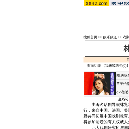
搜狐首页
>>
娱乐频道
>>
戏剧 
Y
页面功能 【
我来说两句(
0
)
】
图:关
章子怡愿
小S婆
金巧巧
由著名话剧导演
林兆
行，来自中国、法国、美
野共同拓展中国戏剧教育
将参加论坛的有关权威人
北大戏剧研究所与国内