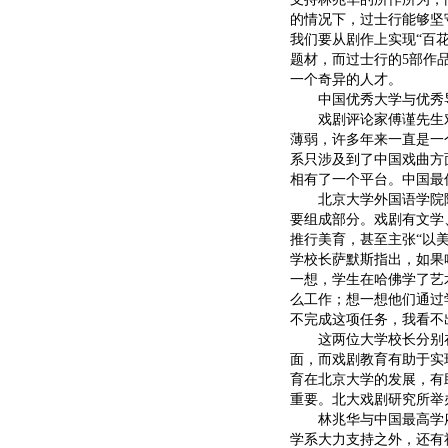
的情况下，过士行能够坚
我们要从剧作上实现“百
题材，而过士行的5部作
一个奇异的人才。
中国优秀大学与优秀导
戏剧评论家傅谨先生对
薄弱，许多年来一直是一
系只涉及到了中国戏曲方
相有了一个平台。中国最
北京大学外国语学院院
要组成部分。戏剧有文学
推行美育，甚至主张“以
学校长萨默斯指出，如果
一想，学生在哈佛学了艺
么工作；想一想他们通过
不完成这项任务，我看不
这两位大学校长分别在2
面，而戏剧教育有助于实
育在北京大学的发展，有
重要。北大戏剧研究所举
林兆华与中国最高学府
学系大力支持之外，还有