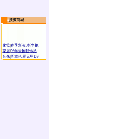
搜狐商城
化妆
|
春季彩妆5折争艳
家居
|
06年最抢眼饰品
音像
|
周杰伦:霍元甲D9