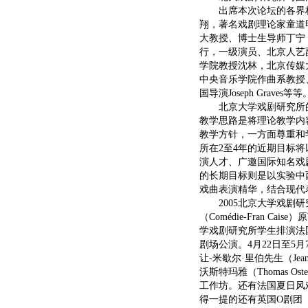
出席本次论坛的各界权
翔，著名戏剧理论家童道
大教授、博士生导师丁宁
行，一级演员、北京人艺
学院教授沈林，北京传媒
中央音乐学院作曲系教授、著名
国导演Joseph Graves等等
北京大学戏剧研究所的
教学思路是将理论教学内
教学方针，一方面尊重和
所在2至4年的近期目标
演人才、广邀国际知名戏
的长期目标则是以实验中
戏曲表演精华，结合现代
2005北京大学戏剧研
（Comédie-Fran Cai
学戏剧研究所学生排演法
剧场公演。4月22日至5月7日
让-米歇尔·里伯先生（Jea
沃斯特玛雅（Thomas O
工作坊。还有法国夏日风戏剧
得一提的还有英国O剧团（T