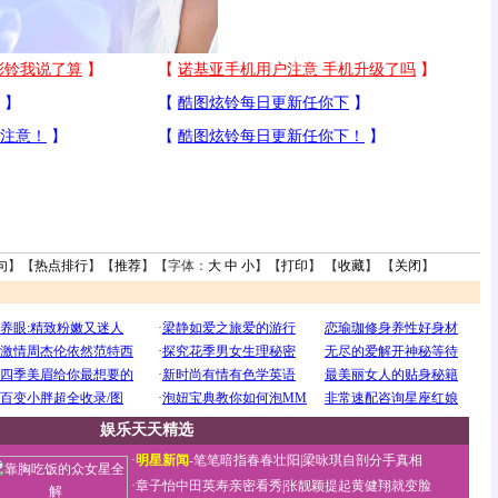
句
】【
热点排行
】【
推荐
】【字体：
大
中
小
】【
打印
】 【
收藏
】 【
关闭
】
娱乐天天精选
·
明星新闻
-
笔笔暗指春春壮阳
|
梁咏琪自剖分手真相
·
章子怡中田英寿亲密看秀
|
张靓颖提起黄健翔就变脸