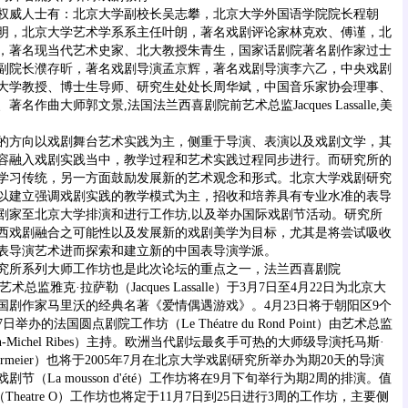
威人士有：北京大学副校长吴志攀，北京大学外国语学院院长程朝
明，北京大学艺术学系系主任叶朗，著名戏剧评论家林克欢、傅谨，北
，著名现当代艺术史家、北大教授朱青生，国家话剧院著名剧作家过士
副院长
濮存昕
，著名戏剧导演
孟京辉
，著名戏剧导演
李六乙
，中央戏剧
大学教授、博士生导师、研究生处处长周华斌，中国音乐家协会理事、
作曲大师郭文景,法国法兰西喜剧院前艺术总监Jacques Lassalle,美
。
方向以戏剧舞台艺术实践为主，侧重于导演、表演以及戏剧文学，其
容融入戏剧实践当中，教学过程和艺术实践过程同步进行。而研究所的
学习传统，另一方面鼓励发展新的艺术观念和形式。北京大学戏剧研究
将以建立强调戏剧实践的教学模式为主，招收和培养具有专业水准的表导
剧家至北京大学排演和进行工作坊,以及举办国际戏剧节活动。研究所
西戏剧融合之可能性以及发展新的戏剧美学为目标，尤其是将尝试吸收
表导演艺术进而探索和建立新的中国表导演学派。
究所系列大师工作坊也是此次论坛的重点之一，法兰西喜剧院
se）原艺术总监雅克·拉萨勒（Jacques Lassalle）于3月7日至4月22日为北京大
国剧作家马里沃的经典名著《爱情偶遇游戏》。4月23日将于朝阳区9个
举办的法国圆点剧院工作坊（Le Théatre du Rond Point）由艺术总监
n-Michel Ribes）主持。欧洲当代剧坛最炙手可热的大师级导演托马斯·
stermeier）也将于2005年7月在北京大学戏剧研究所举办为期20天的导演
节（La mousson d'été）工作坊将在9月下旬举行为期2周的排演。值
heatre O）工作坊也将定于11月7日到25日进行3周的工作坊，主要侧