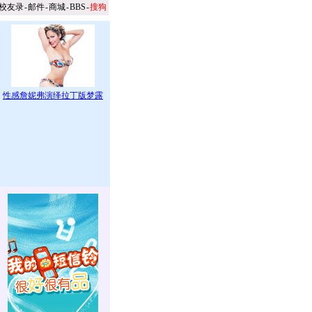
校友录
-
邮件
-
商城
-
BBS
-
搜狗