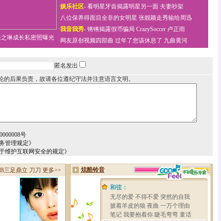
·
娱乐社区
-
看明星牙齿揭露明星另一面
夫妻吵架
·
八位保养得面目全非的女明星
张靓颖走秀输给周迅
·
我音我秀
-
锵锵揭露假币骗局
CrazySoccer 卢正雨
关之琳成长私密照曝光
·
网友原创视频四部曲
过年了您该休息了
九曲黄河
匿名发出
论的后果负责，故请各位遵纪守法并注意语言文明。
000008号
务管理规定》
关于维护互联网安全的规定》