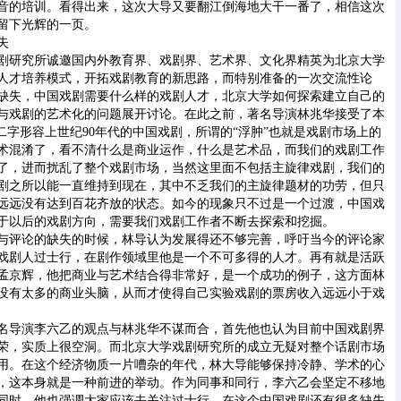
音的培训。看得出来，这次大导又要翻江倒海地大干一番了，相信这次
留下光辉的一页。
失
研究所诚邀国内外教育界、戏剧界、艺术界、文化界精英为北京大学
人才培养模式，开拓戏剧教育的新思路，而特别准备的一次交流性论
缺失，中国戏剧需要什么样的戏剧人才，北京大学如何探索建立自己的
与戏剧的艺术化的问题展开讨论。在此之前，著名导演林兆华接受了本
二字形容上世纪90年代的中国戏剧，所谓的“浮肿”也就是戏剧市场上的
术混淆了，看不清什么是商业运作，什么是艺术品，而我们的戏剧工作
了，进而扰乱了整个戏剧市场，当然这里面不包括主旋律戏剧，我们的
剧之所以能一直维持到现在，其中不乏我们的主旋律题材的功劳，但只
远远没有达到百花齐放的状态。如今的现象只不过是一个过渡，中国戏
于以后的戏剧方向，需要我们戏剧工作者不断去探索和挖掘。
评论的缺失的时候，林导认为发展得还不够完善，呼吁当今的评论家
戏剧人过士行，在剧作领域里他是一个不可多得的人才。再有就是活跃
孟京辉，他把商业与艺术结合得非常好，是一个成功的例子，这方面林
没有太多的商业头脑，从而才使得自己实验戏剧的票房收入远远小于戏
导演李六乙的观点与林兆华不谋而合，首先他也认为目前中国戏剧界
荣，实质上很空洞。而北京大学戏剧研究所的成立无疑对整个话剧市场
用。在这个经济物质一片嘈杂的年代，林大导能够保持冷静、学术的心
，这本身就是一种前进的举动。作为同事和同行，李六乙会坚定不移地
同时，他也强调大家应该去关注过士行，在这个中国戏剧还有很多缺失