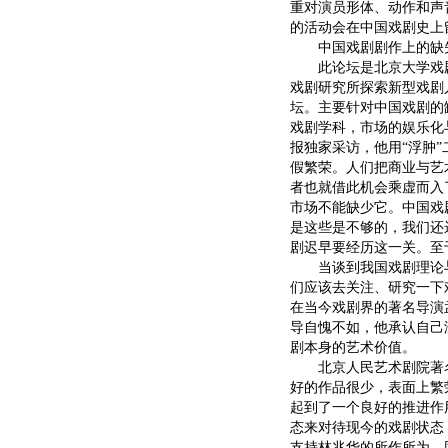
重对演员形体、动作和声
的活动会在中国戏剧史上
中国戏剧剧作上的缺
此论坛是北京大学戏剧
戏剧研究所探索新型戏剧
坛。主要针对中国戏剧的
戏剧学科，市场的娱乐化
报独家采访，他用“浮肿”
假繁荣。人们把商业与艺
者也就借此机会乘虚而入
市场不能缺少它。中国戏
是这些是不够的，我们还
剧迟早要经历这一关。至
当谈到我国戏剧理论与
们应该去关注、研究一下
在当今戏剧界的著名导演
导自愧不如，他承认自己
剧本身的艺术价值。
北京人民艺术剧院著名
好的作品很少，表面上繁
起到了一个良好的推进作
态来对待现今的戏剧状态
支持林兆华的所作所为，