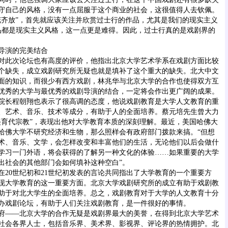
守自己的风格，没有一点屈服于这个商业的社会，这很值得人去钦佩。
花齐放”，首先就应该关注并欣赏过士行的作品，尤其是我们的现实主义
品都是现实主义风格，这一点更是难得。因此，过士行真的是戏剧界的
演的完美结合
此次论坛也有高度的评价，他指出北京大学艺术学系在戏剧方面比较
个缺失，成立戏剧研究所无疑也就是填补了这个重大的缺失。北大中文
面的知识，而很少有西方戏剧，林兆华与北京大学的合作也使得双方互
优秀的大学与最优秀的戏剧导演的结合，一定将会作出更广阔的成果。
长程朝翔也表示了很高调的态度，他说戏剧教育是大学人文教育的重
、艺术、音乐、技术等成分，有助于人的全面培养。蔡元培先生曾大力
美育代宗教”，表现出他对大学教育本质的深刻理解。最近，美国哈佛大
哈佛大学不研究经济和生物，那么照样会有政府部门拨款来搞。“但想
术、音乐、文学，会怎样改变和丰富他们的生活，无论他们以后会做什
学习一门外语，将会获得的了解另一种文化的体验……如果重要的大学
出社会的其他部门会如何填补这种空白”。
0世纪初和21世纪初发表的言论共同指出了大学教育的一个重要方
现大学教育的这一重要方面。北京大学戏剧研究所的成立有助于戏剧教
助于对北大学生的全面培养。总之，戏剧教育对于大学的人文教育十分
办戏剧论坛，有助于人们关注戏剧教育，是一件很好的事情。
——北京大学的合作无疑是戏剧界最大的美誉，在得到北京大学艺术
社会各界人士，包括音乐界、美术界、影视界、评论界的热情拥护。北