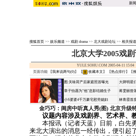
新
搜狐首页
>>
娱乐频道
>>
戏剧 drama
>>
北大戏剧论坛
>>
相关报
北京大学2005戏
YULE.SOHU.COM 2005-04-11 15
页面功能 【
我来说两句(
0
)
】 【
收藏本文
】 【
热点排行
】【
图:关咏荷产后家庭照首曝光
大牌明星们
章子怡愿为"他"息影结婚生子
蒋雯丽曾
小S婆婆4千万豪宅慰劳媳妇
林青霞首
金巧巧：闺房中听真人秀(图)
北京升级
议题内容涉及戏剧界、艺术界、
本报讯（记者天蓝）日前，白先勇
来北大演出的消息一经传出，便引起