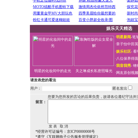
娱乐天天精选
·
明星新闻
-
笔
·
章子怡中田
·
娱乐社区
-
看
·
八位保养得
·
我音我秀
-
锵
明星的化妆间中的走光
关之琳成长私密照曝光
·
网友原创视
请发表您的看法
用户：
匿名发出
您要为您所发的言论的后果负责，故请各位遵纪守法并
留言：
*经营许可证编号：京ICP00000008号
*遵守《互联网电子公告服务管理规定》