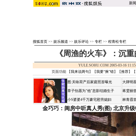
新
搜狐首页
>>
娱乐频道
>>
娱乐评论
>>
专栏
>>
程青松专栏
《周渔的火车》：沉重
YULE.SOHU.COM 2005-03-16 1
页面功能 【
我来说两句
】【
我要“揪”错
】【
推荐
】【
图:关咏荷产后家庭照首曝光
大牌明星
章子怡愿为"他"息影结婚生子
蒋雯丽
小S婆婆4千万豪宅慰劳媳妇
林青霞
金巧巧：闺房中听真人秀(图)
北京升级