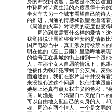
身的冲突的话题，当然是不太合适宜
中孙周对诗意生活的态度显得十分的
坐火车去另一个城市看望自己的诗人
的推进，周渔的情感和欲望逐渐随着
《周渔的火车》对诗意的态度也变得
周渔到底需要什么样的爱情？这个
我觉得说让周渔寝食难安的是情欲比
国产电影当中，真正涉及情欲禁区的影
明在他的《巫山云雨》里隐晦地表现
的信号工在县城的街上碰到一个跟他
人，在那个女人自愿的情况下，他跟
他被作为强奸犯带到了公安局。麦强
面追述的，我们在影片当中并没有看
来没担心过这个问题，她任性地跟自
她身上还真有点女权主义的色彩，“
底，周渔是一个渴望自己支配自己的
可以自由地支配自己的肉身的人，却
魂。周渔有两个情人，一个是文弱的