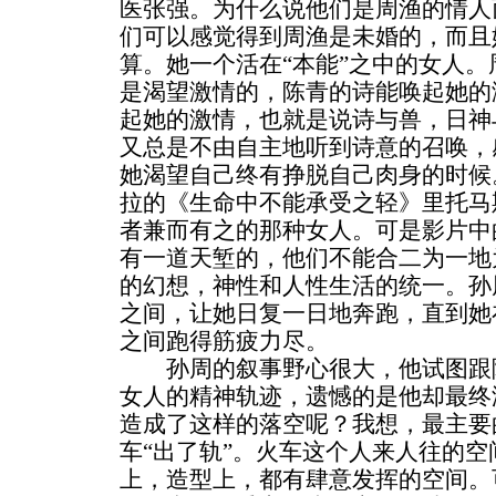
医张强。为什么说他们是周渔的情人
们可以感觉得到周渔是未婚的，而且
算。她一个活在“本能”之中的女人
是渴望激情的，陈青的诗能唤起她的
起她的激情，也就是说诗与兽，日神
又总是不由自主地听到诗意的召唤，
她渴望自己终有挣脱自己肉身的时候
拉的《生命中不能承受之轻》里托马
者兼而有之的那种女人。可是影片中
有一道天堑的，他们不能合二为一地
的幻想，神性和人性生活的统一。孙
之间，让她日复一日地奔跑，直到她
之间跑得筋疲力尽。
孙周的叙事野心很大，他试图跟随
女人的精神轨迹，遗憾的是他却最终
造成了这样的落空呢？我想，最主要
车“出了轨”。火车这个人来人往的
上，造型上，都有肆意发挥的空间。