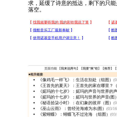
求，延缓了诗意的抵达，剩下的只能
落空。
页面功能 【
我来说两句
】【
我要“揪”错
】【
推荐
】【
■
相关链接
《像鸡毛一样飞》：生活在别处（组图）
(0
《王首先的夏天》：王首先的家在哪里？
《婼玛的十七岁》：婼玛的声音与世界的
《婼玛的十七岁》：婼玛与世界的声音(图
《秘语拾柒小时》：在幻象的彼岸（图）
(0
《巫山云雨》：曾经沧海难为水(图）
(03/16
《紫蝴蝶》：蝴蝶飞不过沧海 （组图）
(03