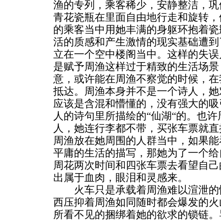
渔的专列，乘客稀少，安静整洁，巩
青花瓷瓶在里面自由地行走和旋转，
的乘客当中用她丰满的身躯环抱着瓷
活的质感和产生激情的现实基础遭到
立在一个空中楼阁当中。这样的失误
是赋予周渔这样过于精致的生活场景
意，或许能在周渔不察觉的时候，在
抵达。周渔本身并不是一个诗人，她
应该是含混和懵懂的，没有强大的吸
人的诗句里所描绘的“仙湖“的。也
人，她连行李都不带，买张车票就直
周渔放在她周围的人群当中，如果能
平庸的生活的描写，那她为了一个给
周花两次时间和四张车票去看望自己
出属于血肉，眼泪和灵感来。
火车只是承载着周渔难以渲泄的情
西压抑着周渔如同随时都会爆发的火
所看不见的捆绑着她的欲求的锁链。