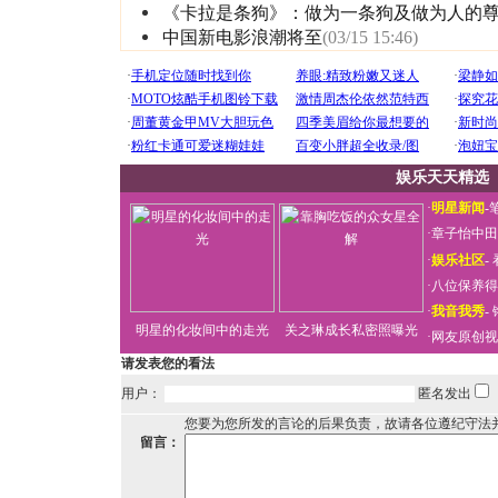
《卡拉是条狗》：做为一条狗及做为人的
中国新电影浪潮将至
(03/15 15:46)
娱乐天天精选
·
明星新闻
-
·
章子怡中田
·
娱乐社区
-
·
八位保养得
·
我音我秀
-
明星的化妆间中的走光
关之琳成长私密照曝光
·
网友原创视
请发表您的看法
用户：
匿名发出
您要为您所发的言论的后果负责，故请各位遵纪守法
留言：