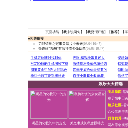
页面功能 【
我来说两句
】【
我要“揪”错
】【
推荐
】【字
■
相关链接
刀郎销量之谜事关唱片业未来
(03/04 10:47)
孙道临“索酬”有法可依尖锋话题
(03/03 10:47)
娱乐天天精选
·
明星新闻
-
笔
·
章子怡中田
·
娱乐社区
-
看
·
八位保养得
·
我音我秀
-
锵
明星的化妆间中的走光
关之琳成长私密照曝光
·
网友原创视