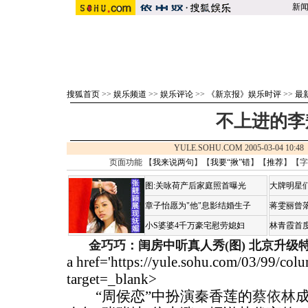
新
搜狐首页
>>
娱乐频道
>>
娱乐评论
>>
《新京报》娱乐时评
>>
最
不上进的李
YULE.SOHU.COM 2005-03-04 10
页面功能 【
我来说两句
】【
我要“揪”错
】【
推荐
】【字
图:关咏荷产后家庭照首曝光
大牌明星们
章子怡愿为"他"息影结婚生子
蒋雯丽曾
小S婆婆4千万豪宅慰劳媳妇
林青霞首
金巧巧：闺房中听真人秀(图)
北京升级
a href='https://yule.sohu.com/03/99/co
target=_blank>
“周侯恋”中扮演秦香莲的
蔡依林