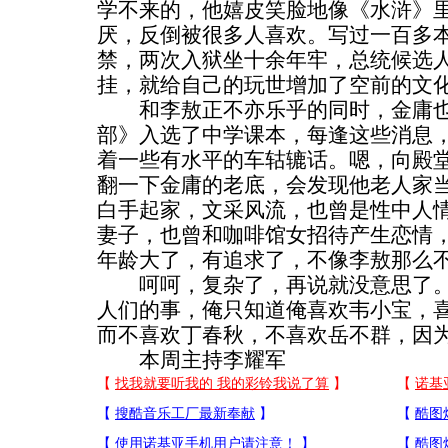
学不来的，他嬉皮笑脸地像《水浒》
厌，反倒被很多人喜欢。写过一百多
禁，两次入狱坐十余年牢，总统候选
挂，就给自己的玩世增加了空前的文
和李敖正不亦乐乎的同时，金庸也
部》入选了中学课本，每逢这些消息
着一些有水平的车轱辘话。嗯，向殿
翻一下金庸的老底，会发现他老人家
白手起家，文采风流，也曾是性中人
妻子，也曾和咖啡馆女招待产生恋情
年龄大了，有追求了，不像李敖那么
呵呵，复杂了，再说就没意思了。
人们的事，俺只知道俺喜欢韦小宝，
而不喜欢丁春秋，不喜欢岳不群，因
本周主持李耀军