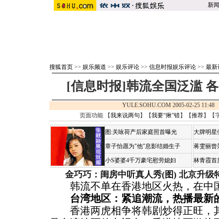
新
搜狐首页
>>
娱乐频道
>>
娱乐评论
>>
信息时报娱乐评论
>>
最新
[信息时报]韩流全国泛滥 
YULE.SOHU.COM 2005-02-25 11
页面功能 【
我来说两句
】【
我要“揪”错
】【
推荐
】【
图:关咏荷产后家庭照首曝光
大牌明星
章子怡愿为"他"息影结婚生子
蒋雯丽曾
小S婆婆4千万豪宅慰劳媳妇
林青霞首
金巧巧：闺房中听真人秀(图)
北京升级
韩流不单在香港地区火热，在中国
台湾地区：紧追潮流，热播最新
香港两虎相争将韩剧炒得正旺，其