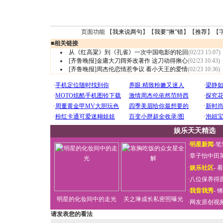
页面功能 【
我来说两句
】【
我要“揪”错
】【
推荐
】【
■
相关链接
从《红高粱》到《孔雀》一次中国电影的轮回
(02/23 15:07)
[齐鲁晚报]金庸大刀阔斧改著作 这刀动得揪心
(02/23 10:43)
[齐鲁晚报]周杰伦恋情惹争议 看小天王的爱情
(02/23 10:36)
娱乐天天精选
·
明星新闻
-
笔
·
章子怡中田
·
娱乐社区
-
看
·
八位保养得
·
我音我秀
-
锵
明星的化妆间中的走光
关之琳成长私密照曝光
·
网友原创视
请发表您的看法