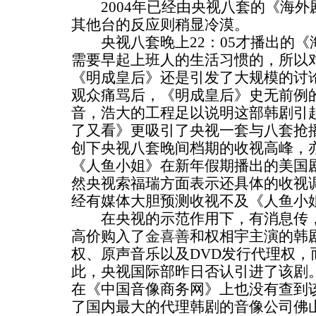
2004年已经由央视八套的《海外
其他台的反应则稍显冷漠。
央视八套晚上22：05才播出的《
需要早起上班人的生活习惯的，所以
《明成皇后》还是引发了大规模的讨
观众痛骂后，《明成皇后》史无前例
音，浩大的工程足以说明这部韩剧引
了又看》更吸引了央视一套与八套抢
创下央视八套晚间档期的收视高峰，
《人鱼小姐》在新年假期播出的美国
然央视索福瑞方面表示还具体的收视
经有媒体大胆预测收视不及《人鱼小
在央视的示范作用下，有消息传，指
高价购入了
金喜善
和权相宇主演的韩
权、原声音乐以及DVD发行代理权，
此，央视国际部昨日否认引进了该剧
在《中国音像商务网》上也没有查到
了国内最大的代理韩剧的音像公司佛