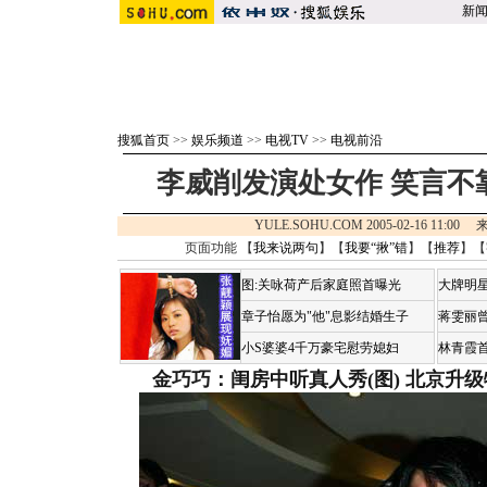
新
搜狐首页
>>
娱乐频道
>>
电视TV
>>
电视前沿
李威削发演处女作 笑言不
YULE.SOHU.COM 2005-02-16 11:00
页面功能 【
我来说两句
】【
我要“揪”错
】【
推荐
】【
图:关咏荷产后家庭照首曝光
大牌明星
章子怡愿为"他"息影结婚生子
蒋雯丽
小S婆婆4千万豪宅慰劳媳妇
林青霞
金巧巧：闺房中听真人秀(图)
北京升级