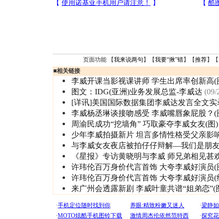
页面功能 【
我来说两句
】【
我要“揪”错
】【
推荐
】【
■
相关链接
李威开课当影视课讲师 学生出席率创新高(
图文：IDG(亚洲)业务发展总监-李威达
(09/
[详讯]美国国际数据集团李威达发言全文实
李威杨丞琳谈接吻感受 李威嘴唇象屁股？(
周渝民成功“挖墙角” 巧取豪夺李威女友(图)
少年李威拍摄新片 坦言多情性格受父亲影响
与李威女友夜店被拍仔仔辩解—我们是朋友(
《星报》专访黄晓明与李威 师兄弟相见甚欢
许玮伦百万身价代言首饰 大夸李威好演员(
许玮伦百万身价代言首饰 大夸李威好演员(
来广州会透露新剧 李威叶童共谱“姐弟恋”(