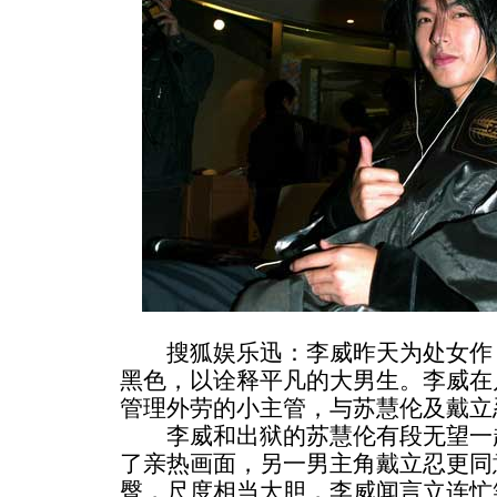
搜狐娱乐迅：李威昨天为处女作《
黑色，以诠释平凡的大男生。李威在
管理外劳的小主管，与苏慧伦及戴立
李威和出狱的苏慧伦有段无望一起
了亲热画面，另一男主角戴立忍更同
臀，尺度相当大胆，李威闻言立连忙