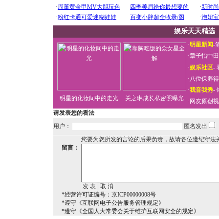
娱乐天天精选
·
明星新闻
-
·
章子怡中田
·
娱乐社区
-
·
八位保养得
·
我音我秀
-
明星的化妆间中的走光
关之琳成长私密照曝光
·
网友原创视
请发表您的看法
用户：
匿名发出
您要为您所发的言论的后果负责，故请各位遵纪守法
留言：
*经营许可证编号：京ICP00000008号
*遵守《互联网电子公告服务管理规定》
*遵守《全国人大常委会关于维护互联网安全的规定》