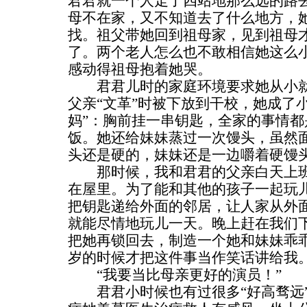
君君就一个人走了四站地那么远的路
母不在家，又不知道去了什么地方，
找。祖父带她回到祖母家，见到祖母
了。两个老人怎么也不敢相信她这么
感动得祖母抱着她哭。
君君儿时的家庭环境要求她从小就
父亲“文革”时被下放到干校，她成了
妈”：胸前挂一串钥匙，全家的事情都
饭。她还给妹妹蒸过一次馒头，虽然
头还是硬的，妹妹还是一边嚼着硬馒头
那时候，我和君君的父亲白天上班
在屋里。为了能和其他的孩子一起玩
把钥匙递给外面的邻居，让人家从外
就能尽情地玩儿一天。晚上赶在我们
把她再锁回去，制造一个她和妹妹乖乖
岁的时候才把这件事当作笑话讲给我
“我要当比母亲更好的演员！”
君君小时候也有过很多“好高骛远”