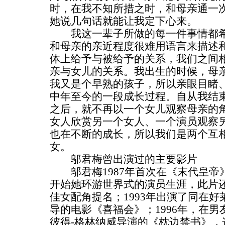
时，在我不知所措之时，和母亲通一
她说几句话就能让我定下心来。
我这一辈子所做的每一件事情都希
和母亲的亲近程度很难用语言来描述
体上给予与被给予的关系，我们之间
亲与女儿的关系。我出生的时候，母
我又是个早熟的孩子，所以亲眼目睹
中年至今的一段成长过程。自从我结
之后，就不再以一个女儿观察母亲的
女人欣赏另一个女人、一个演员观察
也在不断的成长，所以我们是两个互
女。
邬君梅曾出演过的主要影片
邬君梅1987年首次在《末代皇帝
开始她环游世界式的演员生涯，此片
佳女配角提名；1993年出演了同在
导的电影《喜福会》；1996年，在
彼得-格林纳威导演的《枕边禁书》，