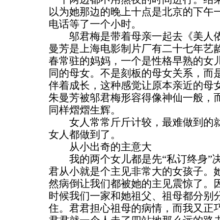
以为她那边的晚上十点是北京的下午
电话等了一个小时。
邬君梅是带着母亲一起去《美人依
曼芳是上海电影制片厂有二十七年艺
春常驻的妈妈，一个是性格早熟的女
同的母女。不是刻板的母女关系，而
伴着成长，这种感觉让原本亲近的母
朱曼芳被邬君梅形容得像神仙一般，
同样熠熠生辉。
女人常常斤斤计较，最难做到的就
女人都做到了。
从小出奇的主意大
我的两个女儿都是先“私订终身”决
君从小就是个主见非常大的女孩子。
然病倒让我们都被她的主见震惊了。因
时候我们一家和她祖父、祖母都分别
住。君君担心祖母的病情，而我又正