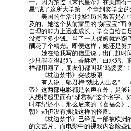
一。因为拍过《末代皇帝》在美国有
星”成了这所大学第一个拿到奖学金的
美国的生活让她经历的艰苦是在中
及的。她这个从前家里的“娇宝宝”面
自理的能力上迅速成长，学会自给自
没攒下多少钱。当了一天保姆就逃跑了
酬花了个精光。即便这样，她还是努
她在给我写的信里说，出门赶时间“
少只能吃得起鸡，香酥鸡、白水鸡、
样都用遍了，朋友们都叫我‘鸡婆婆’！
《枕边禁书》突破极限
有人说，邬君梅“戏比人出名”。《
帝》这两部电影都是名声在外，足够
人想得起里面有“邬君梅”这个名字。
时年纪还小，那么后来的《喜福会》
朝》却仍没有摆脱这样的怪圈。
《枕边禁书》已经是一部被欧洲的
的文艺片。而电影中的裸戏内容险些