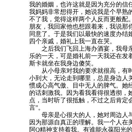
我的婚姻，也许这就是因为充分的信
我妈妈非常想得开，她说我是个早熟
不了我，觉得这样两个人反而更般配。
朋友，我回家他也想跟着来，我说那
同意了。于是我们以最快的速度办结
四个亲戚，婚礼上我一直在哭。
之后我们飞回上海办酒宴，我母亲
乐的一天，可是婚礼前一天我还在发
斯卡就坐在我身边傻笑。
从小母亲对我的要求就很高，有时
小到大，无论走到哪里，总是身边人
惯成心高气傲、目中无人的脾气。她
的话刺激我。因为看我看得很透彻，
点，当时听了很抵触，不过之后肯定会
言”。
母亲是心很大的人，她对周边人与
因为那源自真正的理解。我一个人在
阿Q精神支持着我。有谁能永葆阳光