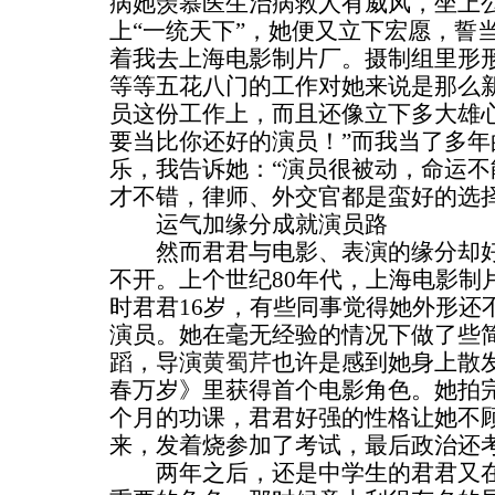
病她羡慕医生治病救人有威风，坐上
上“一统天下”，她便又立下宏愿，誓
着我去上海电影制片厂。摄制组里形
等等五花八门的工作对她来说是那么
员这份工作上，而且还像立下多大雄
要当比你还好的演员！”而我当了多
乐，我告诉她：“演员很被动，命运
才不错，律师、外交官都是蛮好的选择
运气加缘分成就演员路
然而君君与电影、表演的缘分却好
不开。上个世纪80年代，上海电影制
时君君16岁，有些同事觉得她外形还
演员。她在毫无经验的情况下做了些
蹈，导演
黄蜀芹
也许是感到她身上散
春万岁》里获得首个电影角色。她拍
个月的功课，君君好强的性格让她不
来，发着烧参加了考试，最后政治还
两年之后，还是中学生的君君又在