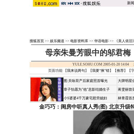
新
搜狐首页
>>
娱乐频道
>>
电影资料库
>>
华语电影
>>
《美人依旧
母亲朱曼芳眼中的邬君梅：
YULE.SOHU.COM 2005-01-20 14:
页面功能 【
我来说两句
】【
我要“揪”错
】【
推荐
】【
图:关咏荷产后家庭照首曝光
大牌明星们
章子怡愿为"他"息影结婚生子
蒋雯丽曾
小S婆婆4千万豪宅慰劳媳妇
林青霞首
金巧巧：闺房中听真人秀(图)
北京升级