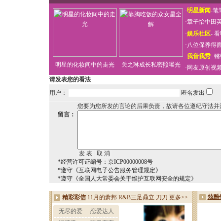
·
明星新闻
-
笔
·
章子怡中田
·
娱乐社区
-
看
·
八位保养得
·
我音我秀
-
锵
明星的化妆间中的走光
关之琳成长私密照曝光
·
网友原创视
请发表您的看法
用户：
匿名发出
您要为您所发的言论的后果负责，故请各位遵纪守法并
留言：
*经营许可证编号：京ICP00000008号
*遵守《互联网电子公告服务管理规定》
*遵守《全国人大常委会关于维护互联网安全的规定》