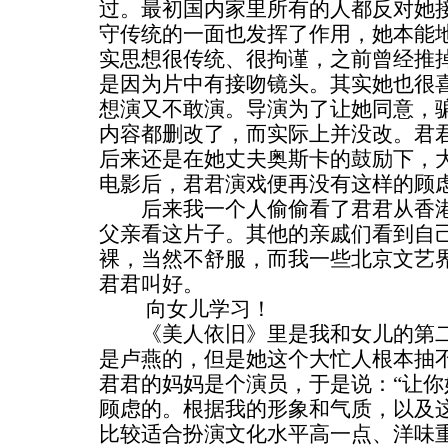
过。最初国内家里所有的人都反对她
守传统的一面也发挥了作用，她本能
实思想很传统、很拘谨，之前曾经推
是因为片中有接吻镜头。其实她也很
想演又不敢演。导演为了让她同意，
内容都删改了，而实际上并没改。君
后来还是在她丈夫奥斯卡的鼓励下，
电影后，君君演戏便再没有这样的顾
后来我一个人偷偷看了君君从香港
父亲看这片子。其他的亲戚们看到自
裸，当然不舒服，而我一些北京文艺
君君叫好。
向女儿学习！
《美人依旧》里是我和女儿的第二
是卢燕的，但是她这个大忙人根本抽
君君的妈妈是个演员，于是说：“让你
顾虑的。根据我的形象和气质，以及
比较适合扮演文化水平高一点、洋味