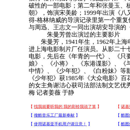
破性的一部电影；第二年和
张曼玉
、
朝》，饰演宋美龄；1999年出演《
得-格林纳威的导演记录里第一个重复使
与周迅、
王志文
一同出演胡安导演的
朱曼芳曾出演过的主要影片
朱曼芳，1941年生，1962年上
进上海电影制片厂任演员。从影二十
电影，先后在《年青的一代》、《只
娘》、《小将》、《东港谍影》、《
中情》、《少年犯》、《白粉妹》等
《少年犯》获1985年《大众电影》
的女主角谢洁心获司法部法制文艺优秀
梅 记者姜薇 于静