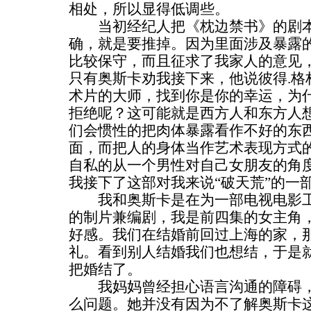
相处，所以显得低调些。
当初经纪人把《枕边禁书》的剧本
确，就是要推掉。因为里面涉及暴露
比较保守，而且征求了我家人的意见
只有奥斯卡劝我接下来，他说彼得.格
术片的大师，找到你是你的幸运，为什
拒绝呢？这可能就是西方人和东方人
们会惯性的把肉体暴露看作不好的东
面，而把人的身体当作艺术表现方式
自私的从一个男性对自己女朋友的角
我接下了这部对我来说“破天荒”的一
我和奥斯卡是在为一部电视电影工
的制片兼编剧，我是前四集的女主角
好感。我们在结婚前回过上海的家，
礼。看到别人结婚我们也想结，于是
把婚结了。
我妈妈曾经担心语言沟通的障碍，
么问题。她并没有因为不了解奥斯卡