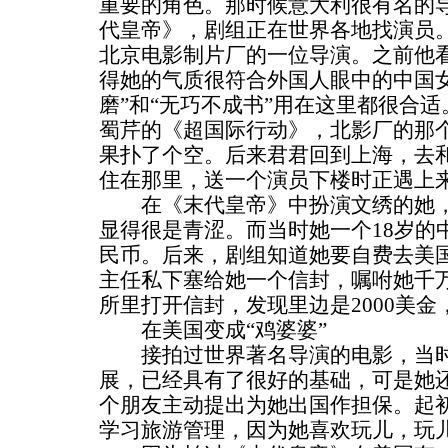
重要的角色。那时候意大利很有名的
代皇帝》，剧组正在世界各地找演员
北京电影制片厂的一位导演。之前他
得她的气质很符合外国人眼中的中国女
磨”和“无巧不成书”用在这里都很合
蜀芹的《超国际行动》，北影厂的那
果扑了个空。后来君君回到上海，去
住在那里，送一个演员下楼时正遇上
在《末代皇帝》中扮演文绣的她，
显得很是青涩。而当时她一个18岁的中
民币。后来，剧组知道她要自费去美
主任私下塞给她一个信封，嘱咐她千
所里打开信封，发现里边是2000美
在美国变成“鸡婆婆”
接拍过世界著名导演的电影，当时
展，已经具有了很好的基础，可是她
个朋友主动提出为她出国作担保。起
学习旅游管理，因为她喜欢玩儿，玩